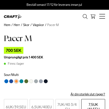
Beställ senast 17/12 för leverans innan jul 
Hem
Herr
Skor
Vägskor
Pacer M
Pacer M
Outlet
700 SEK
Ursprungligt pris
1 400 SEK
Finns i lager
Sour/Multi
Är din storlek slut i lager?
7UK
/40 3/4 
7,5UK
6UK
/39,5EU
6,5UK
/40EU