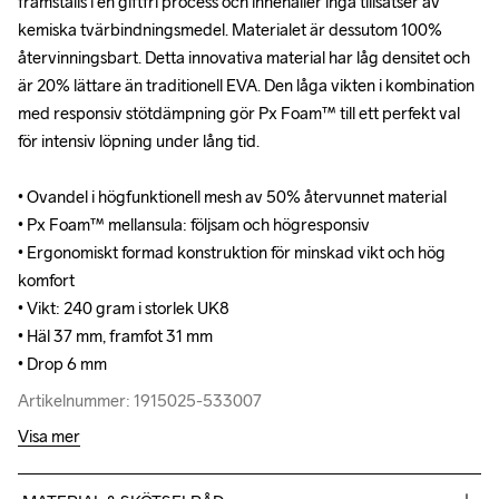
framställs i en giftfri process och innehåller inga tillsatser av 
framställs i en giftfri process och innehåller inga tillsatser av 
kemiska tvärbindningsmedel. Materialet är dessutom 100% 
kemiska tvärbindningsmedel. Materialet är dessutom 100% 
återvinningsbart. Detta innovativa material har låg densitet och 
återvinningsbart. Detta innovativa material har låg densitet och 
är 20% lättare än traditionell EVA. Den låga vikten i kombination 
är 20% lättare än traditionell EVA. Den låga vikten i kombination 
med responsiv stötdämpning gör Px Foam™ till ett perfekt val 
med responsiv stötdämpning gör Px Foam™ till ett perfekt val 
för intensiv löpning under lång tid.

för intensiv löpning under lång tid.

• Ovandel i högfunktionell mesh av 50% återvunnet material

• Ovandel i högfunktionell mesh av 50% återvunnet material

• Px Foam™ mellansula: följsam och högresponsiv

• Px Foam™ mellansula: följsam och högresponsiv

• Ergonomiskt formad konstruktion för minskad vikt och hög 
• Ergonomiskt formad konstruktion för minskad vikt och hög 
komfort 

komfort 

• Vikt: 240 gram i storlek UK8

• Vikt: 240 gram i storlek UK8

• Häl 37 mm, framfot 31 mm

• Häl 37 mm, framfot 31 mm

• Drop 6 mm
• Drop 6 mm
Artikelnummer: 1915025-533007
Artikelnummer: 1915025-533007
Visa mer