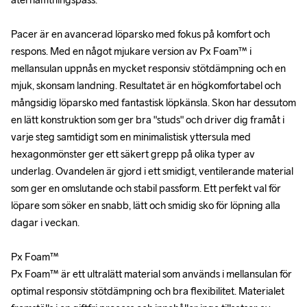
Pacer är en avancerad löparsko med fokus på komfort och 
Pacer är en avancerad löparsko med fokus på komfort och 
respons. Med en något mjukare version av Px Foam™ i 
respons. Med en något mjukare version av Px Foam™ i 
mellansulan uppnås en mycket responsiv stötdämpning och en 
mellansulan uppnås en mycket responsiv stötdämpning och en 
mjuk, skonsam landning. Resultatet är en högkomfortabel och 
mjuk, skonsam landning. Resultatet är en högkomfortabel och 
mångsidig löparsko med fantastisk löpkänsla. Skon har dessutom 
mångsidig löparsko med fantastisk löpkänsla. Skon har dessutom 
en lätt konstruktion som ger bra "studs" och driver dig framåt i 
en lätt konstruktion som ger bra "studs" och driver dig framåt i 
varje steg samtidigt som en minimalistisk yttersula med 
varje steg samtidigt som en minimalistisk yttersula med 
hexagonmönster ger ett säkert grepp på olika typer av 
hexagonmönster ger ett säkert grepp på olika typer av 
underlag. Ovandelen är gjord i ett smidigt, ventilerande material 
underlag. Ovandelen är gjord i ett smidigt, ventilerande material 
som ger en omslutande och stabil passform. Ett perfekt val för 
som ger en omslutande och stabil passform. Ett perfekt val för 
löpare som söker en snabb, lätt och smidig sko för löpning alla 
löpare som söker en snabb, lätt och smidig sko för löpning alla 
dagar i veckan.

dagar i veckan.

Px Foam™ 

Px Foam™ 

Px Foam™ är ett ultralätt material som används i mellansulan för 
Px Foam™ är ett ultralätt material som används i mellansulan för 
optimal responsiv stötdämpning och bra flexibilitet. Materialet 
optimal responsiv stötdämpning och bra flexibilitet. Materialet 