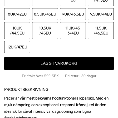
EU
/41,5EU
8UK
/42EU
8,5UK
/43EU
9UK
/43,5EU
9,5UK
/44EU
10UK
10,5UK
11UK
/45 
11,5UK
/44,5EU
/45EU
3/4EU
/46,5EU
12UK
/47EU
LÄGG I VARUKORG
Fri frakt över 599 SEK
Fri retur i 30 dagar
PRODUKTBESKRIVNING
Pacer är vår mest bekväma högfunktionella löparsko. Med en 
Pacer är vår mest bekväma högfunktionella löparsko. Med en 
mjuk dämpning och exceptionell respons i frånskjutet är den 
mjuk dämpning och exceptionell respons i frånskjutet är den 
idealisk för såväl intensiv vardagslöpning som lugna 
idealisk för såväl intensiv vardagslöpning som lugna 
återhämtningspass.

återhämtningspass.
