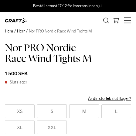
Beställ senast 17/12 för leverans innan jul 
Hem
Herr
Nor PRO Nordic Race Wind Tights M
Nor PRO Nordic
Recycled
Race Wind Tights M
1 500 SEK
Slut i lager
Är din storlek slut i lager?
XS
S
M
L
XL
XXL