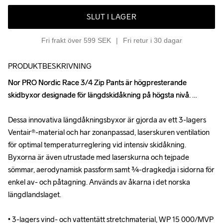
SLUT I LAGER
Fri frakt över 599 SEK
Fri retur i 30 dagar
PRODUKTBESKRIVNING
Nor PRO Nordic Race 3/4 Zip Pants är högpresterande 
Nor PRO Nordic Race 3/4 Zip Pants är högpresterande 
skidbyxor designade för längdskidåkning på högsta nivå. 

skidbyxor designade för längdskidåkning på högsta nivå. 

Dessa innovativa längdåkningsbyxor är gjorda av ett 3-lagers 
Dessa innovativa längdåkningsbyxor är gjorda av ett 3-lagers 
Ventair®-material och har zonanpassad, laserskuren ventilation 
Ventair®-material och har zonanpassad, laserskuren ventilation 
för optimal temperaturreglering vid intensiv skidåkning. 
för optimal temperaturreglering vid intensiv skidåkning. 
Byxorna är även utrustade med laserskurna och tejpade 
Byxorna är även utrustade med laserskurna och tejpade 
sömmar, aerodynamisk passform samt ¾-dragkedja i sidorna för 
sömmar, aerodynamisk passform samt ¾-dragkedja i sidorna för 
enkel av- och påtagning. Används av åkarna i det norska 
enkel av- och påtagning. Används av åkarna i det norska 
längdlandslaget.

längdlandslaget.

• 3-lagers vind- och vattentätt stretchmaterial, WP 15 000/MVP 
• 3-lagers vind- och vattentätt stretchmaterial, WP 15 000/MVP 