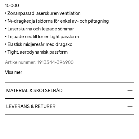
10 000

10 000

• Zonanpassad laserskuren ventilation

• Zonanpassad laserskuren ventilation

• ¾-dragkedja i sidorna för enkel av- och påtagning

• ¾-dragkedja i sidorna för enkel av- och påtagning

• Laserskurna och tejpade sömmar

• Laserskurna och tejpade sömmar

• Tejpade nedtill för en tight passform

• Tejpade nedtill för en tight passform

• Elastisk midjeresår med dragsko

• Elastisk midjeresår med dragsko

• Tight, aerodynamisk passform
• Tight, aerodynamisk passform
Artikelnummer: 1913344-396900
Artikelnummer: 1913344-396900
Visa mer
MATERIAL & SKÖTSELRÅD
Front body: Face 100% polyester-recycled Mid 100% 
LEVERANS & RETURER
polyurethane Back 100% polyester-recycled Back body: 88% 
polyester-recycled 125 elastane
Vi skickar med Postnord Mypack och fraktfritt direkt till dig när 
du handlar över 599;-.
Givetvis har du gratis retur när du handlar hos oss på Craft.