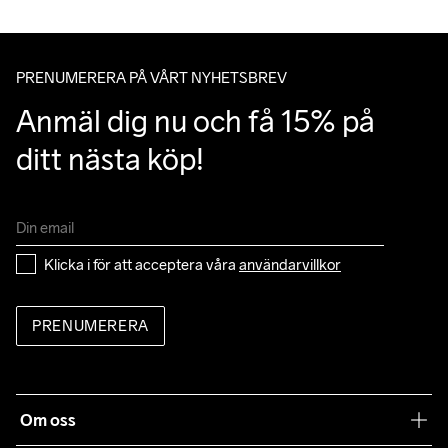
Du kan alltid ändra ditt utlämningsställe genom att använda dig 
Machine wash 
av Postnords app när du får ditt trackingnummer av oss i ditt 
40
mail angående leverans.
PRENUMERERA PÅ VÅRT NYHETSBREV
Anmäl dig nu och få 15% på 
ditt nästa köp!
Klicka i för att acceptera våra 
användarvillkor
PRENUMERERA
Om oss