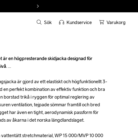
Sök
Kundservice
Varukorg
 är en högpresterande skidjacka designad för 
 är en högpresterande skidjacka designad för 
vå. 

vå. 

sjacka är gjord av ett elastiskt och högfunktionellt 3-
sjacka är gjord av ett elastiskt och högfunktionellt 3-
d en perfekt kombination av effektiv funktion och bra 
d en perfekt kombination av effektiv funktion och bra 
borstad trikå i ryggen för optimal reglering av 
borstad trikå i ryggen för optimal reglering av 
ren ventilation, tejpade sömmar framtill och bred 
ren ventilation, tejpade sömmar framtill och bred 
lagget har även en tight, aerodynamisk passform för 
lagget har även en tight, aerodynamisk passform för 
ds av åkarna i det norska längdlandslaget.

ds av åkarna i det norska längdlandslaget.

h vattentätt stretchmaterial, WP 15 000/MVP 10 000

h vattentätt stretchmaterial, WP 15 000/MVP 10 000
