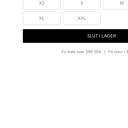
XS
S
M
XL
XXL
SLUT I LAGER
Fri frakt över 599 SEK
Fri retur i