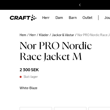
Herr
Dam
Barn
Outlet
Jou
Hem
Herr
Kläder
Jackor & Västar
Nor PRO Nordic Race 
Nor PRO Nordic
Race Jacket M
2 300 SEK
Slut i lager
White-Blaze