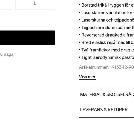
L
• Borstad trikå i ryggen för e
• Borstad trikå i ryggen för e
• Laserskuren ventilation för
• Laserskuren ventilation för
• Laserskurna och tejpade sö
• Laserskurna och tejpade sö
• Tejpad i ärmsluten och nedti
• Tejpad i ärmsluten och nedti
• Reverserad dragkedja framt
• Reverserad dragkedja framt
• Bred elastisk resår nedtill b
• Bred elastisk resår nedtill b
• Två framfickor med dragked
• Två framfickor med dragked
 30 dagar
• Tight, aerodynamisk passf
• Tight, aerodynamisk passf
Artikelnummer: 1913342-9
Artikelnummer: 1913342-9
Visa mer
MATERIAL & SKÖTSELRÅ
Front body & sleeves: Face
LEVERANS & RETURER
100% polyester-recycled B
Vi skickar med Postnord Mypa
599;-.