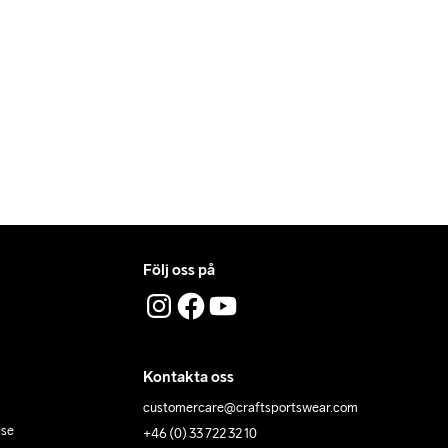
 när du handlar hos oss på Craft.
lämningsställe genom att använda dig av Postnords app 
er av oss i ditt mail angående leverans.
Följ oss på
Kontakta oss
customercare@craftsportswear.com
lse
+46 (0) 33 722 32 10