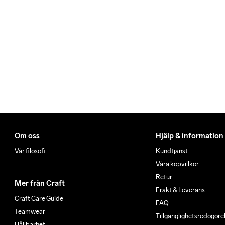
Givetvis har du gratis retur
Du kan alltid ändra ditt ut
när du får ditt trackingnumm
Om oss
Hjälp & information
Vår filosofi
Kundtjänst
Våra köpvillkor
Retur
Mer från Craft
Frakt & Leverans
Craft Care Guide
FAQ
Teamwear
Tillgänglighets­redogöre
Hållbarhet