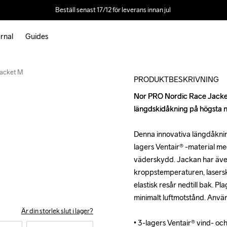
Beställ senast 17/12 för leverans innan jul 
rnal
Guides
Recycled
Jacket M
PRODUKTBESKRIVNING
Nor PRO Nordic Race Jacket
Nor PRO Nordic Race Jacket
längdskidåkning på högsta ni
längdskidåkning på högsta ni
Denna innovativa längdåkning
Denna innovativa längdåkning
lagers Ventair® -material me
lagers Ventair® -material me
väderskydd. Jackan har även 
väderskydd. Jackan har även 
kroppstemperaturen, lasersku
kroppstemperaturen, lasersku
elastisk resår nedtill bak. P
elastisk resår nedtill bak. P
minimalt luftmotstånd. Använ
minimalt luftmotstånd. Använ
Är din storlek slut i lager?
• 3-lagers Ventair® vind- oc
• 3-lagers Ventair® vind- oc