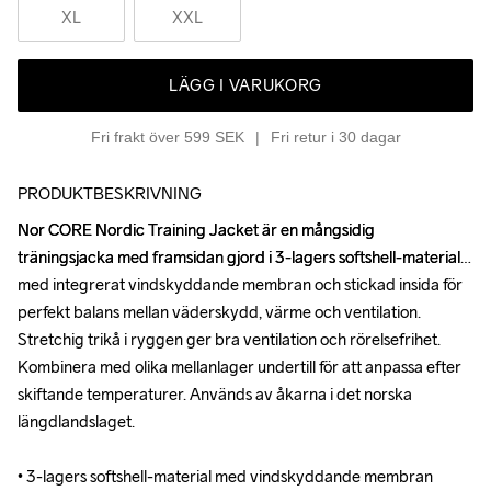
XL
XXL
LÄGG I VARUKORG
Fri frakt över 599 SEK
Fri retur i 30 dagar
PRODUKTBESKRIVNING
Nor CORE Nordic Training Jacket är en mångsidig 
Nor CORE Nordic Training Jacket är en mångsidig 
träningsjacka med framsidan gjord i 3-lagers softshell-material 
träningsjacka med framsidan gjord i 3-lagers softshell-material 
med integrerat vindskyddande membran och stickad insida för 
med integrerat vindskyddande membran och stickad insida för 
perfekt balans mellan väderskydd, värme och ventilation. 
perfekt balans mellan väderskydd, värme och ventilation. 
Stretchig trikå i ryggen ger bra ventilation och rörelsefrihet. 
Stretchig trikå i ryggen ger bra ventilation och rörelsefrihet. 
Kombinera med olika mellanlager undertill för att anpassa efter 
Kombinera med olika mellanlager undertill för att anpassa efter 
skiftande temperaturer. Används av åkarna i det norska 
skiftande temperaturer. Används av åkarna i det norska 
längdlandslaget.

längdlandslaget.

• 3-lagers softshell-material med vindskyddande membran 
• 3-lagers softshell-material med vindskyddande membran 