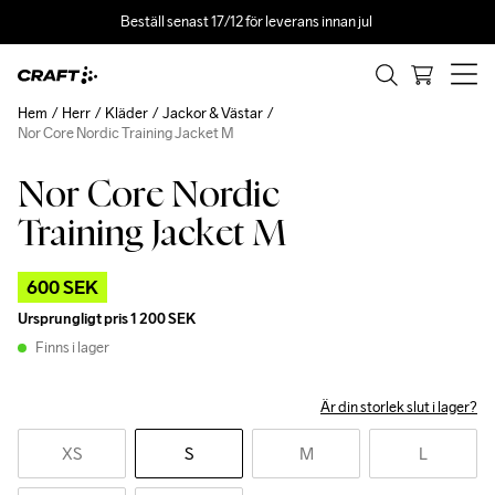
Beställ senast 17/12 för leverans innan jul 
Hem
Herr
Kläder
Jackor & Västar
Nor Core Nordic Training Jacket M
Nor Core Nordic
Outlet
Training Jacket M
600 SEK
Ursprungligt pris
1 200 SEK
Finns i lager
Är din storlek slut i lager?
XS
S
M
L