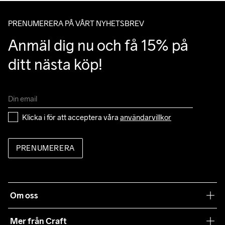
av Postnords app när du får ditt trackingnummer av oss i ditt 
40
mail angående leverans.
PRENUMERERA PÅ VÅRT NYHETSBREV
Anmäl dig nu och få 15% på 
ditt nästa köp!
Klicka i för att acceptera våra 
användarvillkor
PRENUMERERA
Om oss
Vår filosofi
Mer från Craft