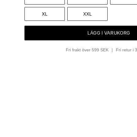
XL
XXL
LÄGG I VARUKORG
Fri frakt över 599 SEK
Fri retur i