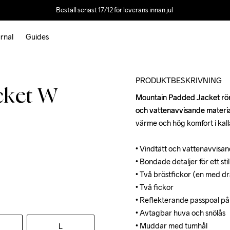
Beställ senast 17/12 för leverans innan jul 
rnal
Guides
Outlet
PRODUKTBESKRIVNING
cket W
Mountain Padded Jacket rör si
Mountain Padded Jacket rör si
och vattenavvisande materia
och vattenavvisande materia
värme och hög komfort i kalla
värme och hög komfort i kalla
• Vindtätt och vattenavvis
• Vindtätt och vattenavvis
• Bondade detaljer för ett stil
• Bondade detaljer för ett stil
• Två bröstfickor (en med d
• Två bröstfickor (en med d
• Två fickor

• Två fickor

• Reflekterande passpoal på
• Reflekterande passpoal på
• Avtagbar huva och snölås

• Avtagbar huva och snölås

• Muddar med tumhål

• Muddar med tumhål

L