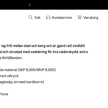
Sök
Kundservice
Varukorg
g fritt mellan stad och berg och är gjord i ett vindtätt 
g fritt mellan stad och berg och är gjord i ett vindtätt 
l och utrustad med vaddering för bra väderskydd, extra 
l och utrustad med vaddering för bra väderskydd, extra 
 förhållanden.

 förhållanden.

ande material (WP 8,000/MVP 8,000)

ande material (WP 8,000/MVP 8,000)

rent uttryck

rent uttryck

ragkedja, en med kardborre)

ragkedja, en med kardborre)

 huva

 huva
