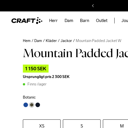
Herr
Dam
Barn
Outlet
Jou
Hem
Dam
Kläder
Jackor
Mountain Padded Jacket W
Mountain Padded Ja
1 150 SEK
Ursprungligt pris
2 300 SEK
Finns i lager
Botanic
XS
S
M