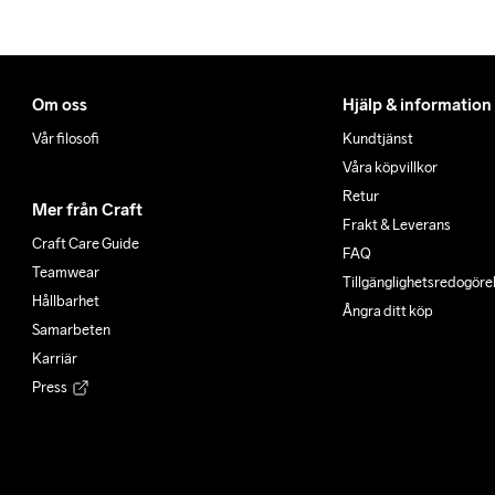
Om oss
Hjälp & information
Vår filosofi
Kundtjänst
Våra köpvillkor
Retur
Mer från Craft
Frakt & Leverans
Craft Care Guide
FAQ
Teamwear
Tillgänglighets­redogöre
Hållbarhet
Ångra ditt köp
Samarbeten
Karriär
Press