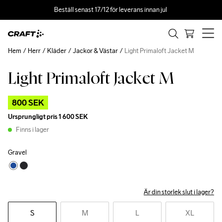
Beställ senast 17/12 för leverans innan jul 
Hem
Herr
Kläder
Jackor & Västar
Light Primaloft Jacket M
Light Primaloft Jacket M
Outlet
800 SEK
Ursprungligt pris
1 600 SEK
Finns i lager
Gravel
Är din storlek slut i lager?
S
M
L
XL