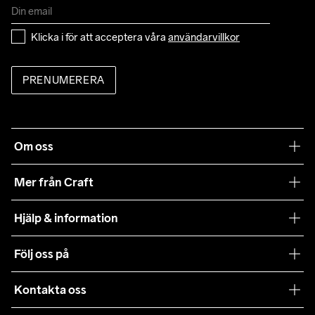
Klicka i för att acceptera våra 
användarvillkor
PRENUMERERA
Om oss
Vår filosofi
Mer från Craft
Craft Care Guide
Hjälp & information
Teamwear
Kundtjänst
Följ oss på
Hållbarhet
Våra köpvillkor
Samarbeten
Kontakta oss
Retur
Karriär
customercare@craftsportswear.com