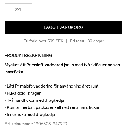
2XL
LÄGG I VARUKORG
Fri frakt över 599 SEK
Fri retur i 30 dagar
PRODUKTBESKRIVNING
Mycket lätt Primaloft-vadderad jacka med två sidfickor och en 
Mycket lätt Primaloft-vadderad jacka med två sidfickor och en 
innerficka.

innerficka.

• Lätt Primaloft-vaddering för användning året runt

• Lätt Primaloft-vaddering för användning året runt

• Huva dold i kragen

• Huva dold i kragen

• Två handfickor med dragkedja

• Två handfickor med dragkedja

• Komprimerbar, packas enkelt ned i ena handfickan

• Komprimerbar, packas enkelt ned i ena handfickan

• Innerficka med dragkedja
• Innerficka med dragkedja
Artikelnummer: 1906308-947920
Artikelnummer: 1906308-947920