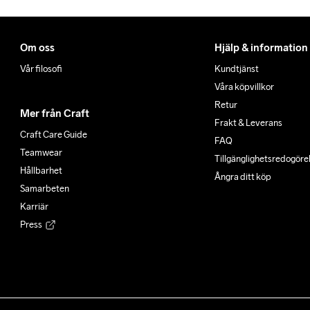
Om oss
Hjälp & information
Vår filosofi
Kundtjänst
Våra köpvillkor
Retur
Mer från Craft
Frakt & Leverans
Craft Care Guide
FAQ
Teamwear
Tillgänglighets­redogöre
Hållbarhet
Ångra ditt köp
Samarbeten
Karriär
Press