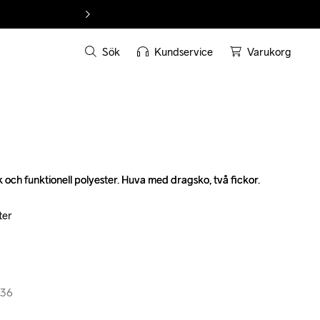
Sök
Kundservice
Varukorg
k och funktionell polyester. Huva med dragsko, två fickor.

k och funktionell polyester. Huva med dragsko, två fickor.

er

er

336
336