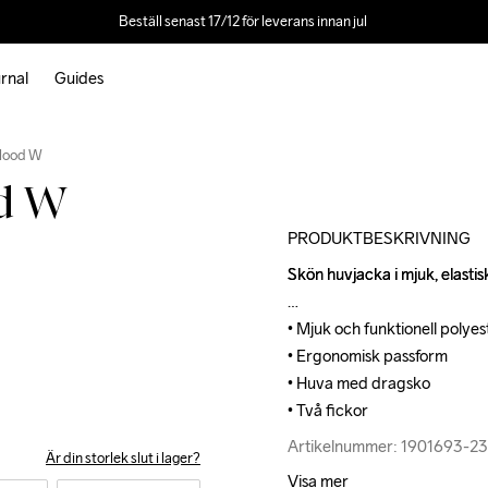
Beställ senast 17/12 för leverans innan jul 
rnal
Guides
Outlet
 Hood W
od W
PRODUKTBESKRIVNING
Skön huvjacka i mjuk, elastis
Skön huvjacka i mjuk, elastis
• Mjuk och funktionell polyest
• Mjuk och funktionell polyest
• Ergonomisk passform

• Ergonomisk passform

• Huva med dragsko

• Huva med dragsko

• Två fickor
• Två fickor
Artikelnummer: 1901693-2
Artikelnummer: 1901693-2
Är din storlek slut i lager?
Visa mer