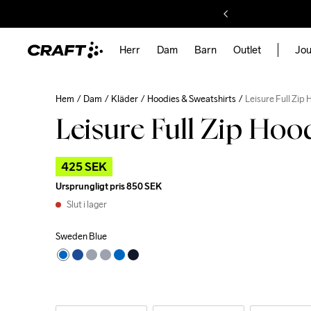
Herr
Dam
Barn
Outlet
Jou
Hem
Dam
Kläder
Hoodies & Sweatshirts
Leisure Full Zip
Leisure Full Zip Ho
425 SEK
Ursprungligt pris
850 SEK
Slut i lager
Sweden Blue