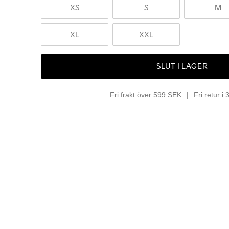
XS
S
M
XL
XXL
SLUT I LAGER
Fri frakt över 599 SEK
Fri retur i