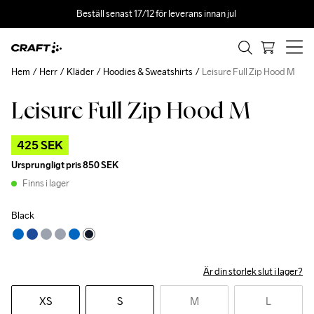
Beställ senast 17/12 för leverans innan jul 
Hem
Herr
Kläder
Hoodies & Sweatshirts
Leisure Full Zip Hood M
Leisure Full Zip Hood M
Outlet
425 SEK
Ursprungligt pris
850 SEK
Finns i lager
Black
Är din storlek slut i lager?
XS
S
M
L