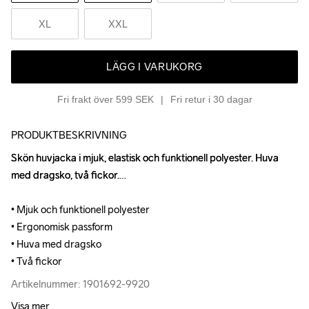
XL
XXL
LÄGG I VARUKORG
Fri frakt över 599 SEK
Fri retur i 30 dagar
PRODUKTBESKRIVNING
Skön huvjacka i mjuk, elastisk och funktionell polyester. Huva 
Skön huvjacka i mjuk, elastisk och funktionell polyester. Huva 
med dragsko, två fickor.

med dragsko, två fickor.

• Mjuk och funktionell polyester

• Mjuk och funktionell polyester

• Ergonomisk passform

• Ergonomisk passform

• Huva med dragsko

• Huva med dragsko

• Två fickor
• Två fickor
Artikelnummer: 1901692-9920
Artikelnummer: 1901692-9920
Visa mer