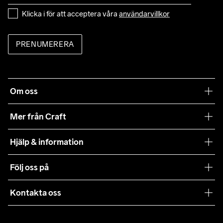
Klicka i för att acceptera våra 
användarvillkor
PRENUMERERA
Om oss
Vår filosofi
Mer från Craft
Craft Care Guide
Hjälp & information
Teamwear
Kundtjänst
Följ oss på
Hållbarhet
Våra köpvillkor
Samarbeten
Kontakta oss
Retur
Karriär
customercare@craftsportswear.com
Frakt & Leverans