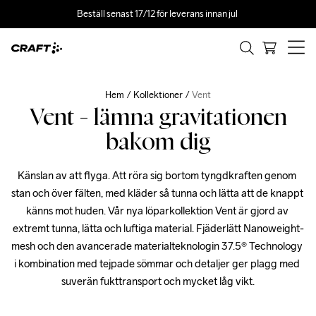
Beställ senast 17/12 för leverans innan jul 
Hem
Kollektioner
Vent
Vent - lämna gravitationen
bakom dig
Känslan av att flyga. Att röra sig bortom tyngdkraften genom 
stan och över fälten, med kläder så tunna och lätta att de knappt 
känns mot huden. Vår nya löparkollektion Vent är gjord av 
extremt tunna, lätta och luftiga material. Fjäderlätt Nanoweight-
mesh och den avancerade materialteknologin 37.5® Technology 
i kombination med tejpade sömmar och detaljer ger plagg med 
suverän fukttransport och mycket låg vikt.