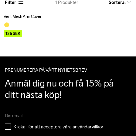
Filter
1
Produkter
Sortera
:
Vent Mesh Arm Cover
Outlet
125
SEK
PRENUMERERA PÅ VÅRT NYHETSBREV
Anmäl dig nu och få 15% på 
ditt nästa köp!
Klicka i för att acceptera våra 
användarvillkor