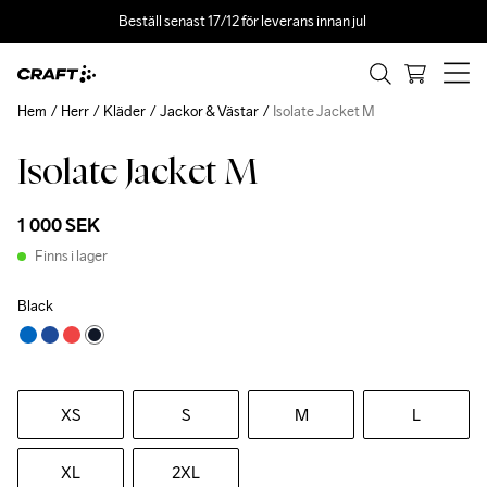
Beställ senast 17/12 för leverans innan jul 
Hem
Herr
Kläder
Jackor & Västar
Isolate Jacket M
Isolate Jacket M
1 000 SEK
Finns i lager
Black
XS
S
M
L
XL
2XL