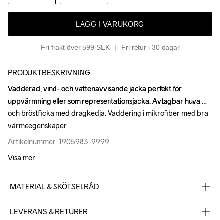
LÄGG I VARUKORG
Fri frakt över 599 SEK
Fri retur i 30 dagar
PRODUKTBESKRIVNING
Vadderad, vind- och vattenavvisande jacka perfekt för 
Vadderad, vind- och vattenavvisande jacka perfekt för 
uppvärmning eller som representationsjacka. Avtagbar huva 
uppvärmning eller som representationsjacka. Avtagbar huva 
och bröstficka med dragkedja. Vaddering i mikrofiber med bra 
och bröstficka med dragkedja. Vaddering i mikrofiber med bra 
värmeegenskaper.
värmeegenskaper.
Artikelnummer: 1905983-9999
Artikelnummer: 1905983-9999
Visa mer
MATERIAL & SKÖTSELRÅD
100% Polyester
LEVERANS & RETURER