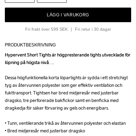
LÄGG I VARUKORG
Fri frakt över 599 SEK
Fri retur i 30 dagar
PRODUKTBESKRIVNING
Hypervent Short Tights är högpresterande tights utvecklade för 
Hypervent Short Tights är högpresterande tights utvecklade för 
löpning på högsta nivå. 

löpning på högsta nivå. 

Dessa högfunktionella korta löpartights är sydda i ett stretchigt 
Dessa högfunktionella korta löpartights är sydda i ett stretchigt 
tyg av återvunnen polyester som ger effektiv ventilation och 
tyg av återvunnen polyester som ger effektiv ventilation och 
fukttransport. Tightsen har bred midjeresår med justerbar 
fukttransport. Tightsen har bred midjeresår med justerbar 
dragsko, tre perforerade bakfickor samt en benficka med 
dragsko, tre perforerade bakfickor samt en benficka med 
dragkedja för säker förvaring av gels och energibars.

dragkedja för säker förvaring av gels och energibars.

• Tunn, ventilerande trikå av återvunnen polyester och elastan

• Tunn, ventilerande trikå av återvunnen polyester och elastan

• Bred midjeresår med justerbar dragsko 

• Bred midjeresår med justerbar dragsko 
