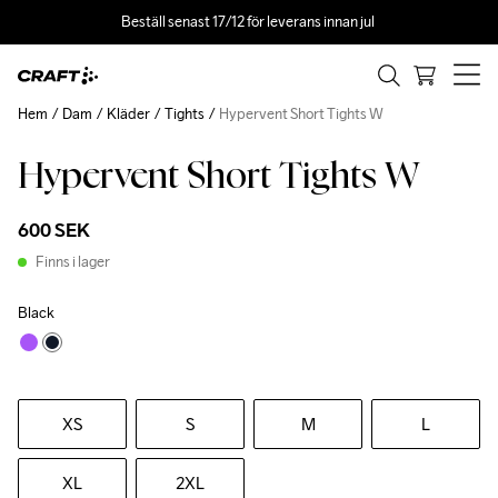
Beställ senast 17/12 för leverans innan jul 
Hem
Dam
Kläder
Tights
Hypervent Short Tights W
Hypervent Short Tights W
600 SEK
Finns i lager
Black
XS
S
M
L
XL
2XL