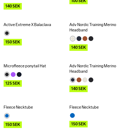
100
SEK
140
SEK
Active Extreme X Balaclava
Adv Nordic Training Merino 
Outlet
Recycled
Outlet
Headband
150
SEK
140
SEK
Microfleece ponytail Hat
Adv Nordic Training Merino 
Outlet
Outlet
Headband
125
SEK
140
SEK
Fleece Necktube
Fleece Necktube
Outlet
Outlet
150
SEK
150
SEK