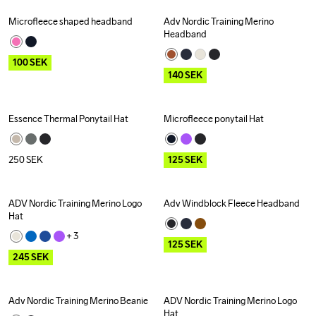
Microfleece shaped headband
Adv Nordic Training Merino 
Outlet
Outlet
Headband
100
SEK
140
SEK
Essence Thermal Ponytail Hat
Microfleece ponytail Hat
Outlet
250
SEK
125
SEK
ADV Nordic Training Merino Logo 
Adv Windblock Fleece Headband
Outlet
Outlet
Hat
+ 
3
125
SEK
245
SEK
Adv Nordic Training Merino Beanie
ADV Nordic Training Merino Logo 
Outlet
Outlet
Hat