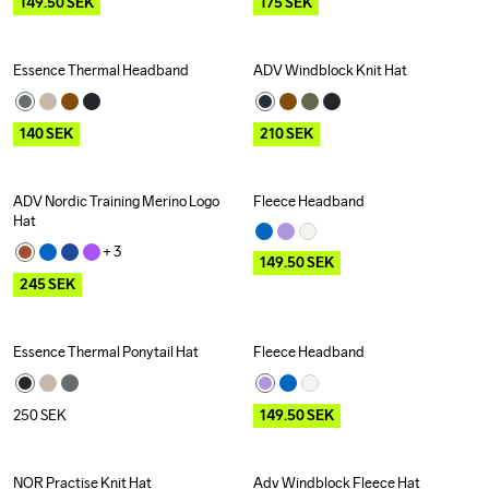
149.50
SEK
175
SEK
Essence Thermal Headband
ADV Windblock Knit Hat
Outlet
Outlet
140
SEK
210
SEK
ADV Nordic Training Merino Logo 
Fleece Headband
Outlet
Outlet
Hat
+ 
3
149.50
SEK
245
SEK
Essence Thermal Ponytail Hat
Fleece Headband
Outlet
250
SEK
149.50
SEK
NOR Practise Knit Hat
Adv Windblock Fleece Hat