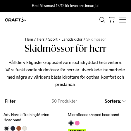
Beställ senast 17/12 för leverans innan jul 
Hem
Herr
Sport
Längdskidor
Skidmössor
Skidmössor för herr
Håll din viktigaste kroppsdel varm och skyddad hela vintern. 
Våra funktionella skidmössor för herr är utvecklade i samarbete 
med några av världens bästa idrottare för optimal komfort och 
prestanda.
Filter
50
Produkter
Sortera
:
Adv Nordic Training Merino 
Microfleece shaped headband
Outlet
Outlet
Headband