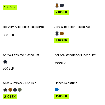
Outlet
Outlet
150
SEK
210
SEK
Nor Adv Windblock Fleece Hat
Adv Windblock Fleece Hat
Outlet
300
SEK
210
SEK
Active Extreme X Wind Hat
Nor Adv Windblock Fleece Hat
Recycled
300
SEK
300
SEK
ADV Windblock Knit Hat
Fleece Necktube
Outlet
Outlet
150
SEK
210
SEK