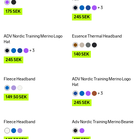
+ 
3
175
SEK
245
SEK
ADV Nordic Training Merino Logo 
Essence Thermal Headband
Outlet
Outlet
Hat
+ 
3
140
SEK
245
SEK
Fleece Headband
ADV Nordic Training Merino Logo 
Outlet
Outlet
Hat
+ 
3
149.50
SEK
245
SEK
Fleece Headband
Adv Nordic Training Merino Beanie
Outlet
Outlet