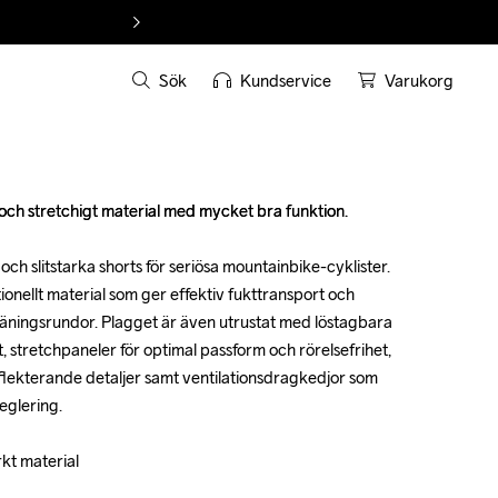
Sök
Kundservice
Varukorg
och stretchigt material med mycket bra funktion.

och stretchigt material med mycket bra funktion.

och slitstarka shorts för seriösa mountainbike-cyklister. 
och slitstarka shorts för seriösa mountainbike-cyklister. 
tionellt material som ger effektiv fukttransport och 
tionellt material som ger effektiv fukttransport och 
träningsrundor. Plagget är även utrustat med löstagbara 
träningsrundor. Plagget är även utrustat med löstagbara 
, stretchpaneler för optimal passform och rörelsefrihet, 
, stretchpaneler för optimal passform och rörelsefrihet, 
lekterande detaljer samt ventilationsdragkedjor som 
lekterande detaljer samt ventilationsdragkedjor som 
glering.

glering.

rkt material

rkt material
