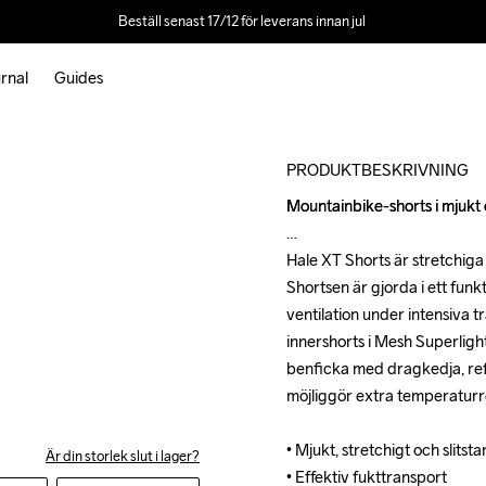
Beställ senast 17/12 för leverans innan jul 
rnal
Guides
Outlet
PRODUKTBESKRIVNING
Mountainbike-shorts i mjukt 
Mountainbike-shorts i mjukt 
Hale XT Shorts är stretchiga 
Hale XT Shorts är stretchiga 
Shortsen är gjorda i ett funk
Shortsen är gjorda i ett funk
ventilation under intensiva 
ventilation under intensiva 
innershorts i Mesh Superlight
innershorts i Mesh Superlight
benficka med dragkedja, ref
benficka med dragkedja, ref
möjliggör extra temperaturre
möjliggör extra temperaturre
• Mjukt, stretchigt och slitsta
• Mjukt, stretchigt och slitsta
Är din storlek slut i lager?
• Effektiv fukttransport

• Effektiv fukttransport
