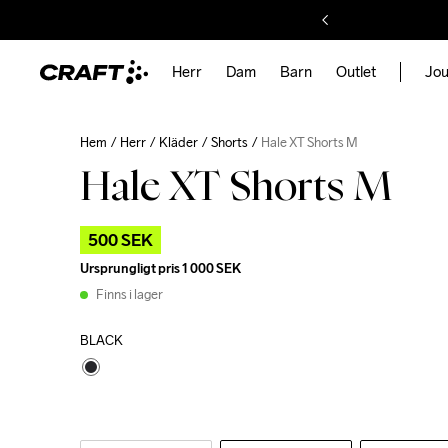
Herr
Dam
Barn
Outlet
Jou
Hem
Herr
Kläder
Shorts
Hale XT Shorts M
Hale XT Shorts M
500 SEK
Ursprungligt pris
1 000 SEK
Finns i lager
BLACK