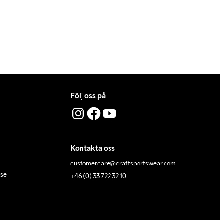
Följ oss på
Kontakta oss
customercare@craftsportswear.com
lse
+46 (0) 33 722 32 10