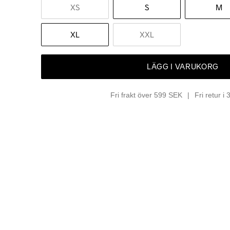
XS
S
M
XL
XXL
LÄGG I VARUKORG
Fri frakt över 599 SEK
Fri retur i