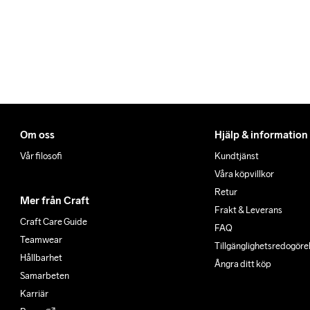
Om oss
Hjälp & information
Vår filosofi
Kundtjänst
Våra köpvillkor
Retur
Mer från Craft
Frakt & Leverans
Craft Care Guide
FAQ
Teamwear
Tillgänglighets­redogöre
Hållbarhet
Ångra ditt köp
Samarbeten
Karriär