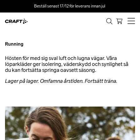
Beställ senast 17/12 för leverans innan jul 
LÖPNING I
ALLA VÄDER.
Klä dig smart i lager med plagg och tillbehör för löpning i alla 
Running
väder
Hösten för med sig sval luft och lugna vägar. Våra
löparkläder ger isolering, väderskydd och synlighet så
du kan fortsätta springa oavsett säsong.
Lager på lager. Omfamna årstiden. Fortsätt träna.