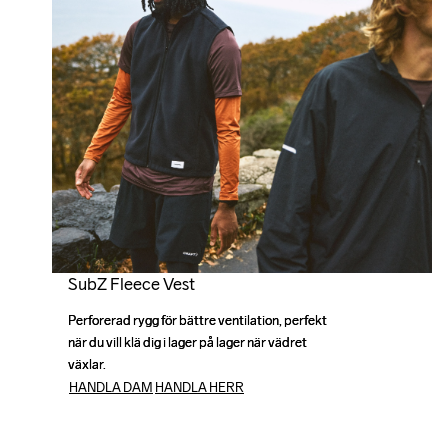
SubZ Fleece Vest
Perforerad rygg för bättre ventilation, perfekt 
Perforerad rygg för bättre ventilation, perfekt 
när du vill klä dig i lager på lager när vädret 
när du vill klä dig i lager på lager när vädret 
växlar.
växlar.
HANDLA DAM
HANDLA HERR