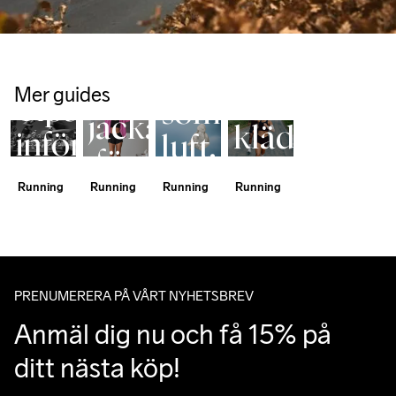
Hypervent 
Guide till 
Löparjackor
Light Wind 
löparkläder
Hitta
Jacket
Hitta
Lätt
Halvmaraton
rätt
Mer guides
rätt
Tips
som
jacka
kläder
inför
luft.
för
för
loppet
Redo
Running
Running
Running
Running
din
din
för
löpning.
löpning
allt.
PRENUMERERA PÅ VÅRT NYHETSBREV
Anmäl dig nu och få 15% på 
ditt nästa köp!