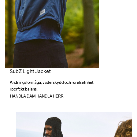
SubZ Light Jacket
Andningsförmåga, väderskydd och rörelsefrihet 
Andningsförmåga, väderskydd och rörelsefrihet 
i perfekt balans.
i perfekt balans.
HANDLA DAM
HANDLA HERR