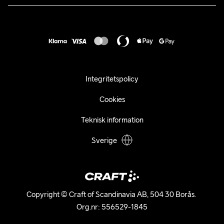
Karriär
customercare@craftsportswear.com
Frakt & Leverans
Press
+46 (0) 33 722 32 10
FAQ
Tillgänglighets­redogörelse
Ångra ditt köp
Integritetspolicy
Cookies
Teknisk information
Sverige
Copyright © Craft of Scandinavia AB, 504 30 Borås. 

Org.nr: 556529-1845