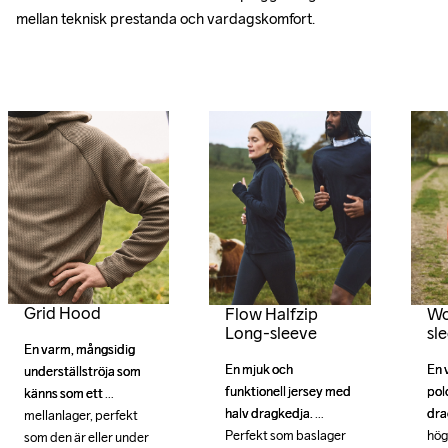
mellan teknisk prestanda och vardagskomfort.
Grid Hood
Flow Halfzip
Wo
Long-sleeve
sl
En varm, mångsidig 
En varm, mångsidig 
En mjuk och 
En mjuk och 
En 
En 
underställströja som 
underställströja som 
funktionell jersey med 
funktionell jersey med 
pol
pol
känns som ett 
känns som ett 
halv dragkedja. 
halv dragkedja. 
dra
dra
mellanlager, perfekt 
mellanlager, perfekt 
Perfekt som baslager 
Perfekt som baslager 
hög
hög
som den är eller under 
som den är eller under 