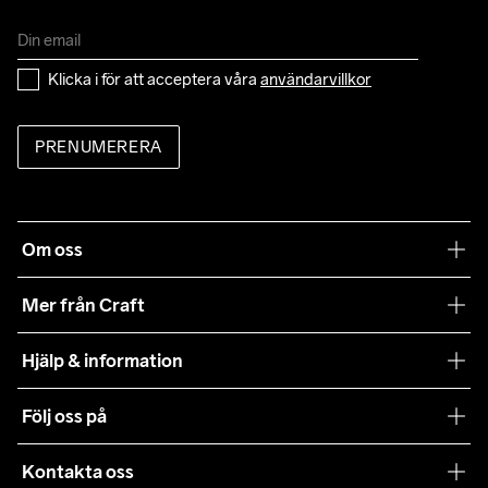
Klicka i för att acceptera våra 
användarvillkor
PRENUMERERA
Om oss
Vår filosofi
Mer från Craft
Craft Care Guide
Hjälp & information
Teamwear
Kundtjänst
Följ oss på
Hållbarhet
Våra köpvillkor
Samarbeten
Kontakta oss
Retur