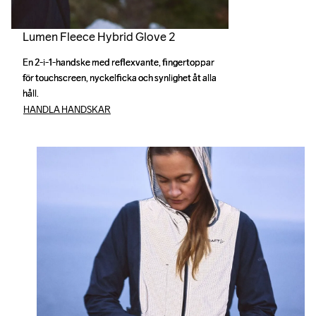
Lumen Fleece Hybrid Glove 2
En 2-i-1-handske med reflexvante, fingertoppar 
En 2-i-1-handske med reflexvante, fingertoppar 
för touchscreen, nyckelficka och synlighet åt alla 
för touchscreen, nyckelficka och synlighet åt alla 
håll.
håll.
HANDLA HANDSKAR