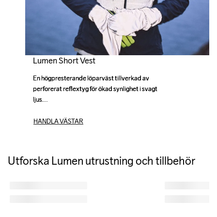
Lumen Short Vest
En högpresterande löparväst tillverkad av 
En högpresterande löparväst tillverkad av 
perforerat reflextyg för ökad synlighet i svagt 
perforerat reflextyg för ökad synlighet i svagt 
ljus.

ljus.

HANDLA VÄSTAR
Utforska Lumen utrustning och tillbehör