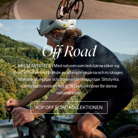
Off Road
GRUSFANTASTEN - Med naturen som ledstjärna söker sig 
Grusfantasten bort från de asfalterade vägarna och in i skogen, 
till sköna grusvägar och utmanande skogsstigar. Slitstyrka, 
komfort och rörelsefrihet är nyckelfunktioner för denna 
naturnära själ.
KÖP OFF ROAD KOLLEKTIONEN