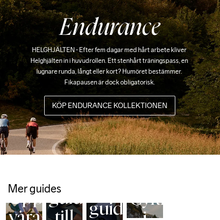
Endurance
HELGHJÄLTEN - Efter fem dagar med hårt arbete kliver 
Helghjälten in i huvudrollen. Ett stenhårt träningspass, en 
lugnare runda, långt eller kort? Humöret bestämmer. 
Fikapausen är dock obligatorisk.
KÖP ENDURANCE KOLLEKTIONEN
Cycling 
Håll dig 
Cykelbyxor 
Chamois 
varm, torr 
Din
Pads
CYKLING
och synlig.
Din
Mer guides
Upptäck
guide
Cykling
guide
våra
till
i