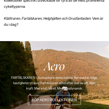
kollektioner specifikt utvecklade för fyra av de mest prominenta 
cykeltyperna.
Klättraren, Fartälskaren, Helghjälten och Grusfantasten.
 Vem är 
du i dag?
Aero
FARTÄLSKAREN - Ju snabbare desto bättre. Berusad av höga 
hastigheter strävar Fartälskaren alltid efter mer av allt. Mer 
kraft. Mer vind i håret. Mer aerodynamik.
KÖP AERO KOLLEKTIONEN