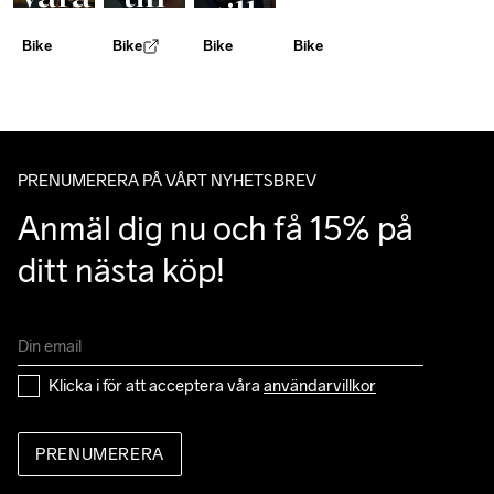
till
cykelkoncept
rätt
alla
Bike
Bike
Bike
Bike
rätt
bibs
väder
pads
PRENUMERERA PÅ VÅRT NYHETSBREV
Anmäl dig nu och få 15% på 
ditt nästa köp!
Klicka i för att acceptera våra 
användarvillkor
PRENUMERERA