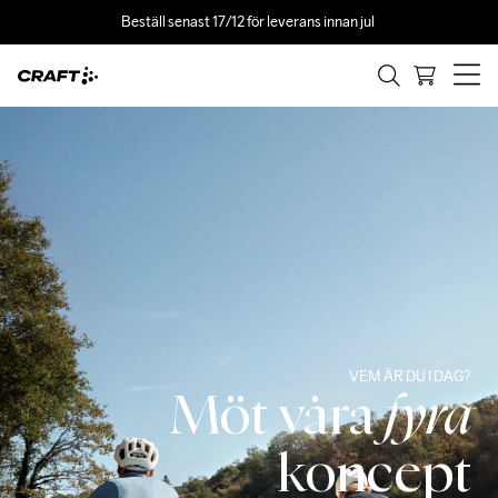
Beställ senast 17/12 för leverans innan jul 
VEM ÄR DU I DAG?
Möt våra
fyra
koncept