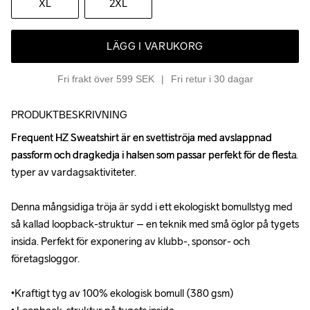
XL
2XL
LÄGG I VARUKORG
Fri frakt över 599 SEK
Fri retur i 30 dagar
PRODUKTBESKRIVNING
Frequent HZ Sweatshirt är en svettiströja med avslappnad 
Frequent HZ Sweatshirt är en svettiströja med avslappnad 
passform och dragkedja i halsen som passar perfekt för de flesta 
passform och dragkedja i halsen som passar perfekt för de flesta 
typer av vardagsaktiviteter.

typer av vardagsaktiviteter.

Denna mångsidiga tröja är sydd i ett ekologiskt bomullstyg med 
Denna mångsidiga tröja är sydd i ett ekologiskt bomullstyg med 
så kallad loopback-struktur – en teknik med små öglor på tygets 
så kallad loopback-struktur – en teknik med små öglor på tygets 
insida. Perfekt för exponering av klubb-, sponsor- och 
insida. Perfekt för exponering av klubb-, sponsor- och 
företagsloggor.

företagsloggor.

•Kraftigt tyg av 100% ekologisk bomull (380 gsm)

•Kraftigt tyg av 100% ekologisk bomull (380 gsm)
