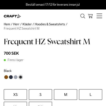
Beställ senast 17/12 för leverans innan jul 
Hem
Herr
Kläder
Hoodies & Sweatshirts
Frequent HZ Sweatshirt M
Frequent HZ Sweatshirt M
700 SEK
Finns i lager
Black
XS
S
M
L