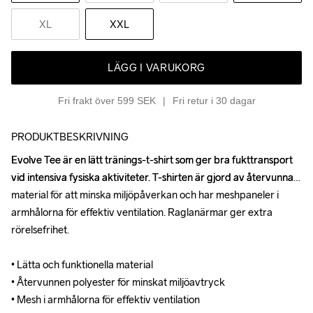
XL
XXL
LÄGG I VARUKORG
Fri frakt över 599 SEK
Fri retur i 30 dagar
PRODUKTBESKRIVNING
Evolve Tee är en lätt tränings-t-shirt som ger bra fukttransport 
Evolve Tee är en lätt tränings-t-shirt som ger bra fukttransport 
vid intensiva fysiska aktiviteter. T-shirten är gjord av återvunna 
vid intensiva fysiska aktiviteter. T-shirten är gjord av återvunna 
material för att minska miljöpåverkan och har meshpaneler i 
material för att minska miljöpåverkan och har meshpaneler i 
armhålorna för effektiv ventilation. Raglanärmar ger extra 
armhålorna för effektiv ventilation. Raglanärmar ger extra 
rörelsefrihet.

rörelsefrihet.

• Lätta och funktionella material

• Lätta och funktionella material

• Återvunnen polyester för minskat miljöavtryck

• Återvunnen polyester för minskat miljöavtryck

• Mesh i armhålorna för effektiv ventilation

• Mesh i armhålorna för effektiv ventilation
