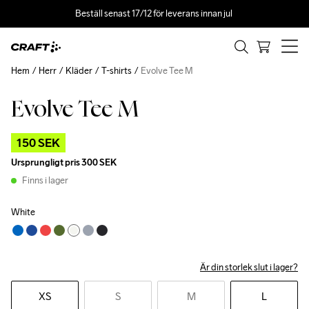
Beställ senast 17/12 för leverans innan jul 
Hem
Herr
Kläder
T-shirts
Evolve Tee M
Evolve Tee M
Outlet
150 SEK
Ursprungligt pris
300 SEK
Finns i lager
White
Är din storlek slut i lager?
XS
S
M
L