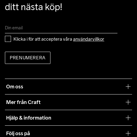
ditt nästa köp!
Klicka i för att acceptera våra 
användarvillkor
PRENUMERERA
Om oss
Vår filosofi
Mer från Craft
Craft Care Guide
Hjälp & information
Teamwear
Kundtjänst
Följ oss på
Hållbarhet