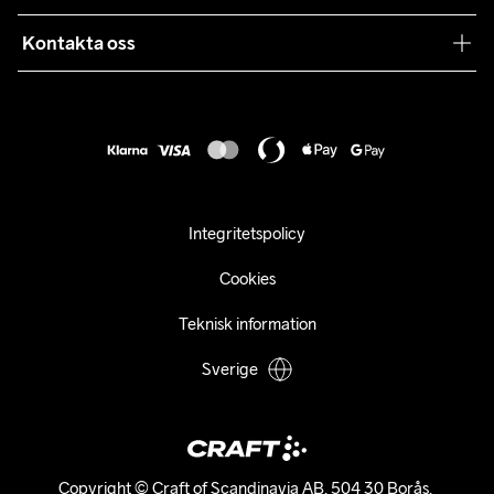
Våra köpvillkor
Samarbeten
Kontakta oss
Retur
Karriär
customercare@craftsportswear.com
Frakt & Leverans
Press
+46 (0) 33 722 32 10
FAQ
Tillgänglighets­redogörelse
Ångra ditt köp
Integritetspolicy
Cookies
Teknisk information
Sverige
Copyright © Craft of Scandinavia AB, 504 30 Borås. 
