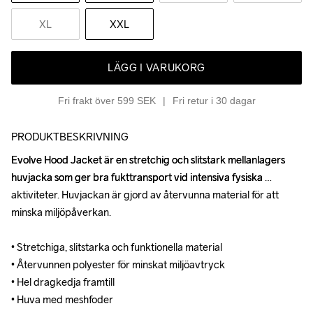
XL
XXL
LÄGG I VARUKORG
Fri frakt över 599 SEK
Fri retur i 30 dagar
PRODUKTBESKRIVNING
Evolve Hood Jacket är en stretchig och slitstark mellanlagers 
Evolve Hood Jacket är en stretchig och slitstark mellanlagers 
huvjacka som ger bra fukttransport vid intensiva fysiska 
huvjacka som ger bra fukttransport vid intensiva fysiska 
aktiviteter. Huvjackan är gjord av återvunna material för att 
aktiviteter. Huvjackan är gjord av återvunna material för att 
minska miljöpåverkan.

minska miljöpåverkan.

• Stretchiga, slitstarka och funktionella material

• Stretchiga, slitstarka och funktionella material

• Återvunnen polyester för minskat miljöavtryck

• Återvunnen polyester för minskat miljöavtryck

• Hel dragkedja framtill

• Hel dragkedja framtill

• Huva med meshfoder
• Huva med meshfoder