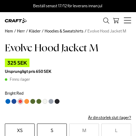
Beställ senast 17/12 för leverans innan jul 
Hem
Herr
Kläder
Hoodies & Sweatshirts
Evolve Hood Jacket M
Evolve Hood Jacket M
Outlet
325 SEK
Ursprungligt pris
650 SEK
Finns i lager
Bright Red
Är din storlek slut i lager?
XS
S
M
L