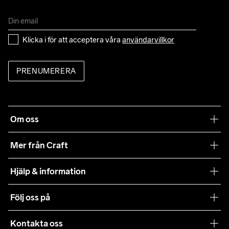
Klicka i för att acceptera våra 
användarvillkor
PRENUMERERA
Om oss
Vår filosofi
Mer från Craft
Craft Care Guide
Hjälp & information
Teamwear
Kundtjänst
Följ oss på
Hållbarhet
Våra köpvillkor
Samarbeten
Kontakta oss
Retur