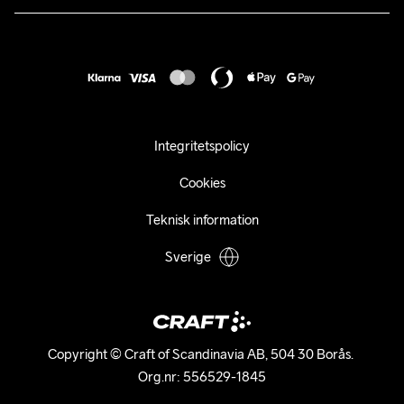
Karriär
customercare@craftsportswear.com
Frakt & Leverans
Press
+46 (0) 33 722 32 10
FAQ
Tillgänglighets­redogörelse
Ångra ditt köp
Integritetspolicy
Cookies
Teknisk information
Sverige
Copyright © Craft of Scandinavia AB, 504 30 Borås. 

Org.nr: 556529-1845