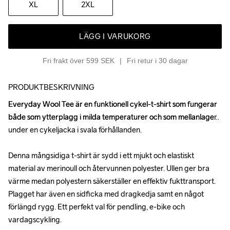
XL
2XL
LÄGG I VARUKORG
Fri frakt över 599 SEK
Fri retur i 30 dagar
PRODUKTBESKRIVNING
Everyday Wool Tee är en funktionell cykel-t-shirt som fungerar 
Everyday Wool Tee är en funktionell cykel-t-shirt som fungerar 
både som ytterplagg i milda temperaturer och som mellanlager 
både som ytterplagg i milda temperaturer och som mellanlager 
under en cykeljacka i svala förhållanden.

under en cykeljacka i svala förhållanden.

Denna mångsidiga t-shirt är sydd i ett mjukt och elastiskt 
Denna mångsidiga t-shirt är sydd i ett mjukt och elastiskt 
material av merinoull och återvunnen polyester. Ullen ger bra 
material av merinoull och återvunnen polyester. Ullen ger bra 
värme medan polyestern säkerställer en effektiv fukttransport. 
värme medan polyestern säkerställer en effektiv fukttransport. 
Plagget har även en sidficka med dragkedja samt en något 
Plagget har även en sidficka med dragkedja samt en något 
förlängd rygg. Ett perfekt val för pendling, e-bike och 
förlängd rygg. Ett perfekt val för pendling, e-bike och 
vardagscykling.

vardagscykling.
