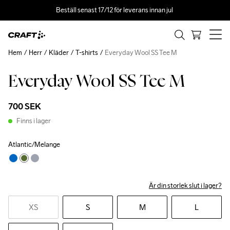
Beställ senast 17/12 för leverans innan jul 
Hem
Herr
Kläder
T-shirts
Everyday Wool SS Tee M
Everyday Wool SS Tee M
700 SEK
Finns i lager
Atlantic/Melange
Är din storlek slut i lager?
XS
S
M
L