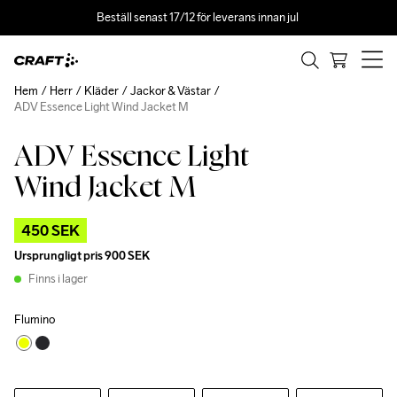
Beställ senast 17/12 för leverans innan jul 
Hem
Herr
Kläder
Jackor & Västar
ADV Essence Light Wind Jacket M
ADV Essence Light
Outlet
Recycled
Wind Jacket M
450 SEK
Ursprungligt pris
900 SEK
Finns i lager
Flumino