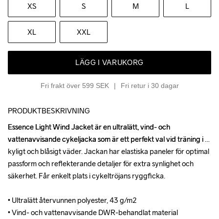
XS
S
M
L
XL
XXL
LÄGG I VARUKORG
Fri frakt över 599 SEK
Fri retur i 30 dagar
PRODUKTBESKRIVNING
Essence Light Wind Jacket är en ultralätt, vind- och 
Essence Light Wind Jacket är en ultralätt, vind- och 
vattenavvisande cykeljacka som är ett perfekt val vid träning i 
vattenavvisande cykeljacka som är ett perfekt val vid träning i 
kyligt och blåsigt väder. Jackan har elastiska paneler för optimal 
kyligt och blåsigt väder. Jackan har elastiska paneler för optimal 
passform och reflekterande detaljer för extra synlighet och 
passform och reflekterande detaljer för extra synlighet och 
säkerhet. Får enkelt plats i cykeltröjans ryggficka.

säkerhet. Får enkelt plats i cykeltröjans ryggficka.

• Ultralätt återvunnen polyester, 43 g/m2

• Ultralätt återvunnen polyester, 43 g/m2

• Vind- och vattenavvisande DWR-behandlat material

• Vind- och vattenavvisande DWR-behandlat material
