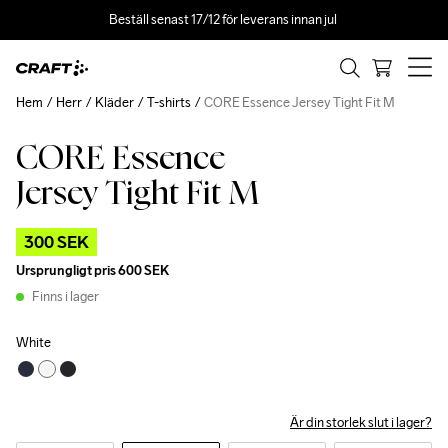
Beställ senast 17/12 för leverans innan jul 
Hem
Herr
Kläder
T-shirts
CORE Essence Jersey Tight Fit M
CORE Essence
Outlet
Jersey Tight Fit M
300 SEK
Ursprungligt pris
600 SEK
Finns i lager
White
Är din storlek slut i lager?