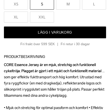
XS
S
M
L
XL
XXL
LÄGG I VARUKORG
Fri frakt över 599 SEK
Fri retur i 30 dagar
PRODUKTBESKRIVNING
CORE Essence Jersey är en mjuk, stretchig och funktionell 
CORE Essence Jersey är en mjuk, stretchig och funktionell 
cykeltröja. Plagget är gjort i ett mjukt och funktionellt material 
cykeltröja. Plagget är gjort i ett mjukt och funktionellt material 
som ger effektiv fukttransport och hög komfort. Utrustad med 
som ger effektiv fukttransport och hög komfort. Utrustad med 
fyra ryggfickor (en med dragkedja), reflekterande logos och 
fyra ryggfickor (en med dragkedja), reflekterande logos och 
silikonprint i ryggslutet som håller tröjan på plats. Passar perfekt 
silikonprint i ryggslutet som håller tröjan på plats. Passar perfekt 
tillsammans med dina andra cykelplagg.

tillsammans med dina andra cykelplagg.

• Mjuk och stretchig för optimal passform och komfort • Effektiv 
• Mjuk och stretchig för optimal passform och komfort • Effektiv 