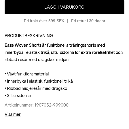
LÄGG I VARUKORG
Fri frakt över 599 SEK
Fri retur i 30 dagar
PRODUKTBESKRIVNING
Eaze Woven Shorts är funktionella träningsshorts med 
Eaze Woven Shorts är funktionella träningsshorts med 
innerbyxa i elastisk trikå, slits i sidorna för extra rörelsefrihet och 
innerbyxa i elastisk trikå, slits i sidorna för extra rörelsefrihet och 
ribbad resår med dragsko i midjan.

ribbad resår med dragsko i midjan.

• Vävt funktionsmaterial 

• Vävt funktionsmaterial 

• Innerbyxa i elastisk, funktionell trikå

• Innerbyxa i elastisk, funktionell trikå

• Ribbad midjeresår med dragsko

• Ribbad midjeresår med dragsko

• Slits i sidorna
• Slits i sidorna
Artikelnummer: 1907052-999000
Artikelnummer: 1907052-999000
Visa mer