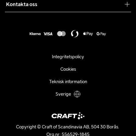
Samarbeten
Kontakta oss
Retur
Karriär
customercare@craftsportswear.com
Frakt & Leverans
Press
+46 (0) 33 722 32 10
FAQ
Tillgänglighets­redogörelse
Ångra ditt köp
Integritetspolicy
Cookies
Teknisk information
Sverige
Copyright © Craft of Scandinavia AB, 504 30 Borås. 

Org.nr: 556529-1845