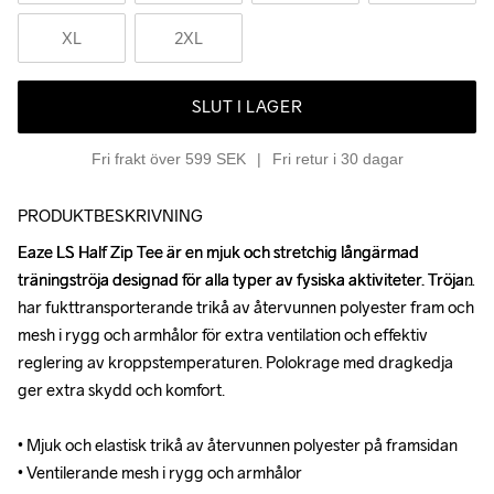
XL
2XL
SLUT I LAGER
Fri frakt över 599 SEK
Fri retur i 30 dagar
PRODUKTBESKRIVNING
Eaze LS Half Zip Tee är en mjuk och stretchig långärmad 
Eaze LS Half Zip Tee är en mjuk och stretchig långärmad 
träningströja designad för alla typer av fysiska aktiviteter. Tröjan 
träningströja designad för alla typer av fysiska aktiviteter. Tröjan 
har fukttransporterande trikå av återvunnen polyester fram och 
har fukttransporterande trikå av återvunnen polyester fram och 
mesh i rygg och armhålor för extra ventilation och effektiv 
mesh i rygg och armhålor för extra ventilation och effektiv 
reglering av kroppstemperaturen. Polokrage med dragkedja 
reglering av kroppstemperaturen. Polokrage med dragkedja 
ger extra skydd och komfort. 

ger extra skydd och komfort. 

• Mjuk och elastisk trikå av återvunnen polyester på framsidan

• Mjuk och elastisk trikå av återvunnen polyester på framsidan

• Ventilerande mesh i rygg och armhålor

• Ventilerande mesh i rygg och armhålor
