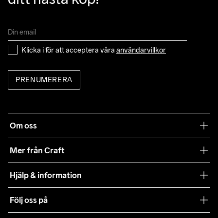
Klicka i för att acceptera våra 
användarvillkor
PRENUMERERA
Om oss
Vår filosofi
Mer från Craft
Craft Care Guide
Hjälp & information
Teamwear
Kundtjänst
Följ oss på
Hållbarhet
Våra köpvillkor