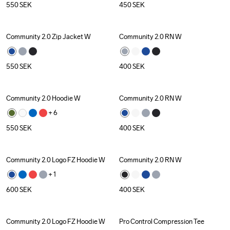
550
SEK
450
SEK
Community 2.0 Zip Jacket W
Community 2.0 RN W
550
SEK
400
SEK
Community 2.0 Hoodie W
Community 2.0 RN W
+ 
6
550
SEK
400
SEK
Community 2.0 Logo FZ Hoodie W
Community 2.0 RN W
+ 
1
600
SEK
400
SEK
Community 2.0 Logo FZ Hoodie W
Pro Control Compression Tee
Outlet