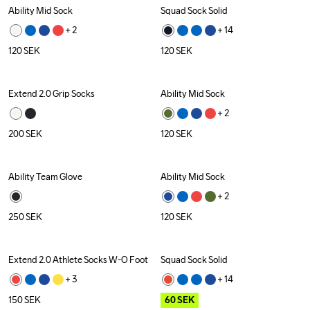
Ability Mid Sock
Squad Sock Solid
+ 
2
+ 
14
120
SEK
120
SEK
Extend 2.0 Grip Socks
Ability Mid Sock
+ 
2
200
SEK
120
SEK
Ability Team Glove
Ability Mid Sock
+ 
2
250
SEK
120
SEK
Extend 2.0 Athlete Socks W-O Foot
Squad Sock Solid
Outlet
+ 
3
+ 
14
150
SEK
60
SEK