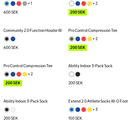
+ 
1
+ 
2
600
SEK
200
SEK
Community 2.0 Function Hoodie W
Pro Control Compression Tee
Outlet
+ 
2
600
SEK
200
SEK
Pro Control Compression Tee
Ability Indoor 3-Pack Sock
Outlet
+ 
2
200
SEK
200
SEK
Ability Indoor 3-Pack Sock
Extend 2.0 Athlete Socks W-O Foot
+ 
3
200
SEK
150
SEK