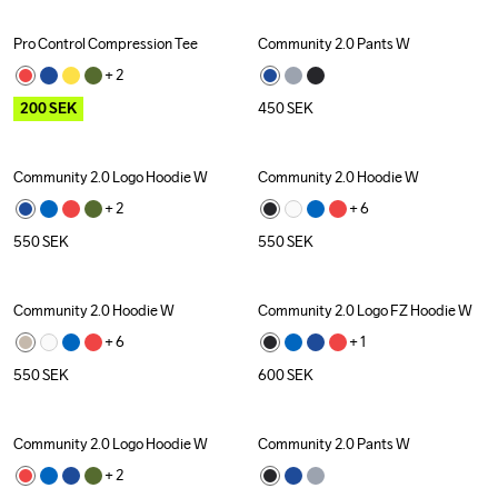
Pro Control Compression Tee
Community 2.0 Pants W
Outlet
+ 
2
200
SEK
450
SEK
Community 2.0 Logo Hoodie W
Community 2.0 Hoodie W
+ 
2
+ 
6
550
SEK
550
SEK
Community 2.0 Hoodie W
Community 2.0 Logo FZ Hoodie W
+ 
6
+ 
1
550
SEK
600
SEK
Community 2.0 Logo Hoodie W
Community 2.0 Pants W
+ 
2