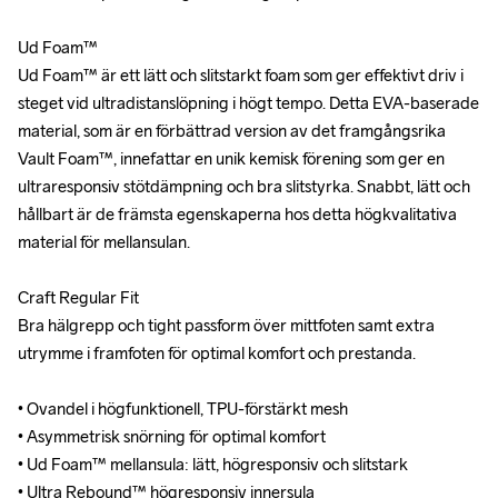
Ud Foam™ 

Ud Foam™ 

Ud Foam™ är ett lätt och slitstarkt foam som ger effektivt driv i 
Ud Foam™ är ett lätt och slitstarkt foam som ger effektivt driv i 
steget vid ultradistanslöpning i högt tempo. Detta EVA-baserade 
steget vid ultradistanslöpning i högt tempo. Detta EVA-baserade 
material, som är en förbättrad version av det framgångsrika 
material, som är en förbättrad version av det framgångsrika 
Vault Foam™, innefattar en unik kemisk förening som ger en 
Vault Foam™, innefattar en unik kemisk förening som ger en 
ultraresponsiv stötdämpning och bra slitstyrka. Snabbt, lätt och 
ultraresponsiv stötdämpning och bra slitstyrka. Snabbt, lätt och 
hållbart är de främsta egenskaperna hos detta högkvalitativa 
hållbart är de främsta egenskaperna hos detta högkvalitativa 
material för mellansulan.

material för mellansulan.

Craft Regular Fit

Craft Regular Fit

Bra hälgrepp och tight passform över mittfoten samt extra 
Bra hälgrepp och tight passform över mittfoten samt extra 
utrymme i framfoten för optimal komfort och prestanda.

utrymme i framfoten för optimal komfort och prestanda.

• Ovandel i högfunktionell, TPU-förstärkt mesh 

• Ovandel i högfunktionell, TPU-förstärkt mesh 

• Asymmetrisk snörning för optimal komfort

• Asymmetrisk snörning för optimal komfort

• Ud Foam™ mellansula: lätt, högresponsiv och slitstark

• Ud Foam™ mellansula: lätt, högresponsiv och slitstark

• Ultra Rebound™ högresponsiv innersula

• Ultra Rebound™ högresponsiv innersula
