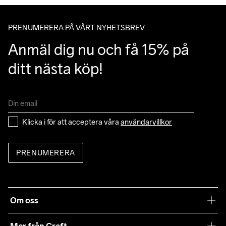
Outsole

av Postnords app när du får ditt trackingnummer av oss i ditt 
100% Rubber
mail angående leverans.
PRENUMERERA PÅ VÅRT NYHETSBREV
Anmäl dig nu och få 15% på 
ditt nästa köp!
Klicka i för att acceptera våra 
användarvillkor
PRENUMERERA
Om oss
Vår filosofi