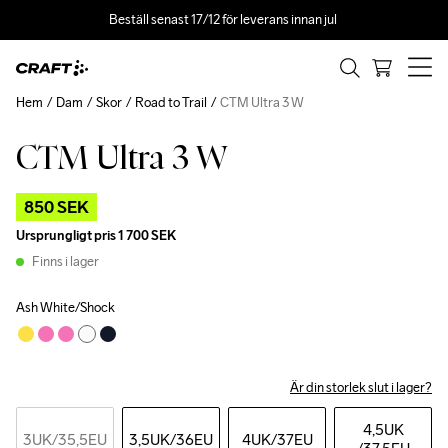
Beställ senast 17/12 för leverans innan jul 
Hem
Dam
Skor
Road to Trail
CTM Ultra 3 W
CTM Ultra 3 W
Outlet
850 SEK
Ursprungligt pris
1 700 SEK
Finns i lager
Ash White/Shock
Är din storlek slut i lager?
4,5UK
3UK
/35,5EU
3,5UK
/36EU
4UK
/37EU