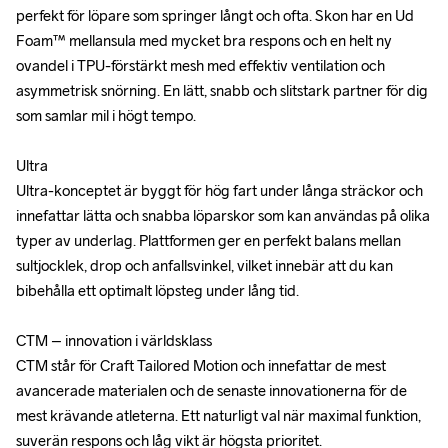
perfekt för löpare som springer långt och ofta. Skon har en Ud 
perfekt för löpare som springer långt och ofta. Skon har en Ud 
Foam™ mellansula med mycket bra respons och en helt ny 
Foam™ mellansula med mycket bra respons och en helt ny 
ovandel i TPU-förstärkt mesh med effektiv ventilation och 
ovandel i TPU-förstärkt mesh med effektiv ventilation och 
asymmetrisk snörning. En lätt, snabb och slitstark partner för dig 
asymmetrisk snörning. En lätt, snabb och slitstark partner för dig 
som samlar mil i högt tempo. 

som samlar mil i högt tempo. 

Ultra

Ultra

Ultra-konceptet är byggt för hög fart under långa sträckor och 
Ultra-konceptet är byggt för hög fart under långa sträckor och 
innefattar lätta och snabba löparskor som kan användas på olika 
innefattar lätta och snabba löparskor som kan användas på olika 
typer av underlag. Plattformen ger en perfekt balans mellan 
typer av underlag. Plattformen ger en perfekt balans mellan 
sultjocklek, drop och anfallsvinkel, vilket innebär att du kan 
sultjocklek, drop och anfallsvinkel, vilket innebär att du kan 
bibehålla ett optimalt löpsteg under lång tid.

bibehålla ett optimalt löpsteg under lång tid.

CTM – innovation i världsklass

CTM – innovation i världsklass

CTM står för Craft Tailored Motion och innefattar de mest 
CTM står för Craft Tailored Motion och innefattar de mest 
avancerade materialen och de senaste innovationerna för de 
avancerade materialen och de senaste innovationerna för de 
mest krävande atleterna. Ett naturligt val när maximal funktion, 
mest krävande atleterna. Ett naturligt val när maximal funktion, 
suverän respons och låg vikt är högsta prioritet.

suverän respons och låg vikt är högsta prioritet.
