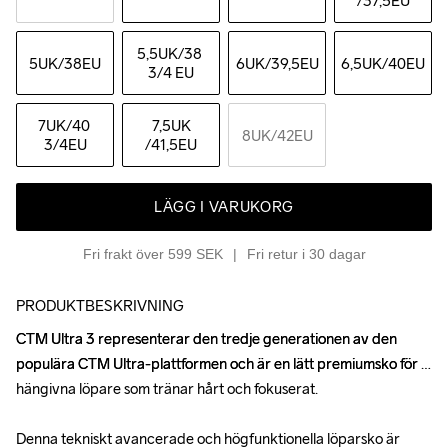
/37,5EU
5,5UK
/38 
5UK
/38EU
6UK
/39,5EU
6,5UK
/40EU
3/4 EU
7UK
/40 
7,5UK
8UK
/42EU
3/4EU
/41,5EU
LÄGG I VARUKORG
Fri frakt över 599 SEK
Fri retur i 30 dagar
PRODUKTBESKRIVNING
CTM Ultra 3 representerar den tredje generationen av den 
CTM Ultra 3 representerar den tredje generationen av den 
populära CTM Ultra-plattformen och är en lätt premiumsko för 
populära CTM Ultra-plattformen och är en lätt premiumsko för 
hängivna löpare som tränar hårt och fokuserat.

hängivna löpare som tränar hårt och fokuserat.

Denna tekniskt avancerade och högfunktionella löparsko är 
Denna tekniskt avancerade och högfunktionella löparsko är 