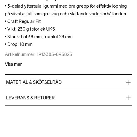
• 3-delad yttersula i gummi med bra grepp för effektiv löpning 
• 3-delad yttersula i gummi med bra grepp för effektiv löpning 
på såväl asfalt som grusväg och i skiftande väderförhållanden

på såväl asfalt som grusväg och i skiftande väderförhållanden

• Craft Regular Fit

• Craft Regular Fit

• Vikt: 230 g i storlek UK5

• Vikt: 230 g i storlek UK5

• Stack: häl 38 mm, framfot 28 mm

• Stack: häl 38 mm, framfot 28 mm

• Drop: 10 mm
• Drop: 10 mm
Artikelnummer: 1913385-895825
Artikelnummer: 1913385-895825
Visa mer
MATERIAL & SKÖTSELRÅD
Upper

LEVERANS & RETURER
35% Polyester

35% Polyester-Recycled

Vi skickar med Postnord Mypack och fraktfritt direkt till dig när 
30% Thermoplastic urethanes

du handlar över 599;-.
Midsole

Givetvis har du gratis retur när du handlar hos oss på Craft.
100% EVA Foam

Du kan alltid ändra ditt utlämningsställe genom att använda dig 