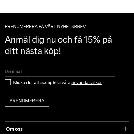
100% EVA Foam

Du kan alltid ändra ditt utlämningsställe genom att använda dig 
Outsole

av Postnords app när du får ditt trackingnummer av oss i ditt 
100% Rubber
mail angående leverans.
PRENUMERERA PÅ VÅRT NYHETSBREV
Anmäl dig nu och få 15% på 
ditt nästa köp!
Klicka i för att acceptera våra 
användarvillkor
PRENUMERERA
Om oss