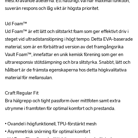
mest krävande atleterna. Ett naturligt val när maximal funktion, 
mest krävande atleterna. Ett naturligt val när maximal funktion, 
suverän respons och låg vikt är högsta prioritet.

suverän respons och låg vikt är högsta prioritet.

Ud Foam™ 

Ud Foam™ 

Ud Foam™ är ett lätt och slitstarkt foam som ger effektivt driv i 
Ud Foam™ är ett lätt och slitstarkt foam som ger effektivt driv i 
steget vid ultradistanslöpning i högt tempo. Detta EVA-baserade 
steget vid ultradistanslöpning i högt tempo. Detta EVA-baserade 
material, som är en förbättrad version av det framgångsrika 
material, som är en förbättrad version av det framgångsrika 
Vault Foam™, innefattar en unik kemisk förening som ger en 
Vault Foam™, innefattar en unik kemisk förening som ger en 
ultraresponsiv stötdämpning och bra slitstyrka. Snabbt, lätt och 
ultraresponsiv stötdämpning och bra slitstyrka. Snabbt, lätt och 
hållbart är de främsta egenskaperna hos detta högkvalitativa 
hållbart är de främsta egenskaperna hos detta högkvalitativa 
material för mellansulan.

material för mellansulan.

Craft Regular Fit

Craft Regular Fit

Bra hälgrepp och tight passform över mittfoten samt extra 
Bra hälgrepp och tight passform över mittfoten samt extra 
utrymme i framfoten för optimal komfort och prestanda.

utrymme i framfoten för optimal komfort och prestanda.

• Ovandel i högfunktionell, TPU-förstärkt mesh 

• Ovandel i högfunktionell, TPU-förstärkt mesh 

• Asymmetrisk snörning för optimal komfort

• Asymmetrisk snörning för optimal komfort
