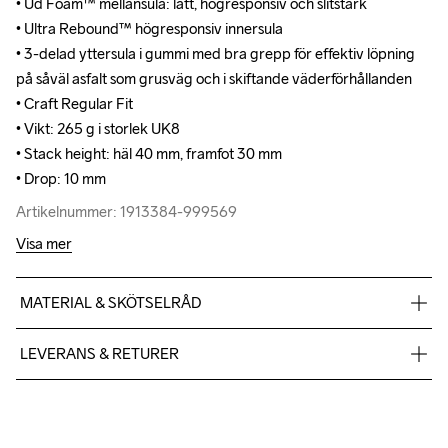
• Ud Foam™ mellansula: lätt, högresponsiv och slitstark

• Ud Foam™ mellansula: lätt, högresponsiv och slitstark

• Ultra Rebound™ högresponsiv innersula

• Ultra Rebound™ högresponsiv innersula

• 3-delad yttersula i gummi med bra grepp för effektiv löpning 
• 3-delad yttersula i gummi med bra grepp för effektiv löpning 
på såväl asfalt som grusväg och i skiftande väderförhållanden

på såväl asfalt som grusväg och i skiftande väderförhållanden

• Craft Regular Fit

• Craft Regular Fit

• Vikt: 265 g i storlek UK8

• Vikt: 265 g i storlek UK8

• Stack height: häl 40 mm, framfot 30 mm

• Stack height: häl 40 mm, framfot 30 mm

• Drop: 10 mm
• Drop: 10 mm
Artikelnummer: 1913384-999569
Artikelnummer: 1913384-999569
Visa mer
MATERIAL & SKÖTSELRÅD
Upper

LEVERANS & RETURER
35% Polyester

35% Polyester-Recycled

Vi skickar med Postnord Mypack och fraktfritt direkt till dig när 
30% Thermoplastic urethanes

du handlar över 599;-.
Midsole

Givetvis har du gratis retur när du handlar hos oss på Craft.