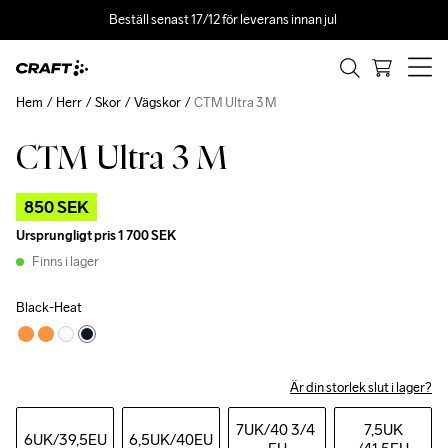
Beställ senast 17/12 för leverans innan jul 
Hem
Herr
Skor
Vägskor
CTM Ultra 3 M
CTM Ultra 3 M
Outlet
x Price
850 SEK
Ursprungligt pris
1 700 SEK
Finns i lager
Black-Heat
Är din storlek slut i lager?
7UK
/40 3/4 
7,5UK
6UK
/39,5EU
6,5UK
/40EU