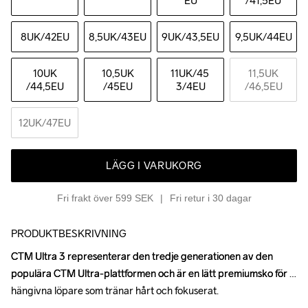
EU
/41,5EU
8UK
/42EU
8,5UK
/43EU
9UK
/43,5EU
9,5UK
/44EU
10UK
10,5UK
11UK
/45 
11,5UK
/44,5EU
/45EU
3/4EU
/46,5EU
12UK
/47EU
LÄGG I VARUKORG
Fri frakt över 599 SEK
Fri retur i 30 dagar
PRODUKTBESKRIVNING
CTM Ultra 3 representerar den tredje generationen av den 
CTM Ultra 3 representerar den tredje generationen av den 
populära CTM Ultra-plattformen och är en lätt premiumsko för 
populära CTM Ultra-plattformen och är en lätt premiumsko för 
hängivna löpare som tränar hårt och fokuserat.

hängivna löpare som tränar hårt och fokuserat.
