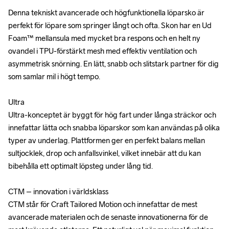
Denna tekniskt avancerade och högfunktionella löparsko är 
Denna tekniskt avancerade och högfunktionella löparsko är 
perfekt för löpare som springer långt och ofta. Skon har en Ud 
perfekt för löpare som springer långt och ofta. Skon har en Ud 
Foam™ mellansula med mycket bra respons och en helt ny 
Foam™ mellansula med mycket bra respons och en helt ny 
ovandel i TPU-förstärkt mesh med effektiv ventilation och 
ovandel i TPU-förstärkt mesh med effektiv ventilation och 
asymmetrisk snörning. En lätt, snabb och slitstark partner för dig 
asymmetrisk snörning. En lätt, snabb och slitstark partner för dig 
som samlar mil i högt tempo. 

som samlar mil i högt tempo. 

Ultra

Ultra

Ultra-konceptet är byggt för hög fart under långa sträckor och 
Ultra-konceptet är byggt för hög fart under långa sträckor och 
innefattar lätta och snabba löparskor som kan användas på olika 
innefattar lätta och snabba löparskor som kan användas på olika 
typer av underlag. Plattformen ger en perfekt balans mellan 
typer av underlag. Plattformen ger en perfekt balans mellan 
sultjocklek, drop och anfallsvinkel, vilket innebär att du kan 
sultjocklek, drop och anfallsvinkel, vilket innebär att du kan 
bibehålla ett optimalt löpsteg under lång tid.

bibehålla ett optimalt löpsteg under lång tid.

CTM – innovation i världsklass

CTM – innovation i världsklass

CTM står för Craft Tailored Motion och innefattar de mest 
CTM står för Craft Tailored Motion och innefattar de mest 
avancerade materialen och de senaste innovationerna för de 
avancerade materialen och de senaste innovationerna för de 