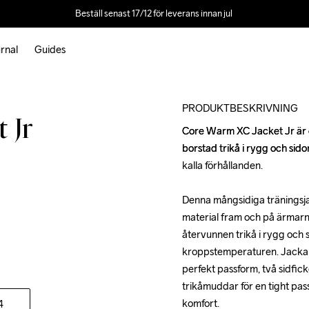
Beställ senast 17/12 för leverans innan jul 
rnal
Guides
Outlet
PRODUKTBESKRIVNING
 Jr
Core Warm XC Jacket Jr är en
Core Warm XC Jacket Jr är en
borstad trikå i rygg och sido
borstad trikå i rygg och sido
kalla förhållanden.

kalla förhållanden.

Denna mångsidiga träningsjac
Denna mångsidiga träningsjac
material fram och på ärmarn
material fram och på ärmarn
återvunnen trikå i rygg och si
återvunnen trikå i rygg och si
kroppstemperaturen. Jackan 
kroppstemperaturen. Jackan 
perfekt passform, två sidfick
perfekt passform, två sidfick
trikåmuddar för en tight pas
trikåmuddar för en tight pas
komfort.

komfort.

4