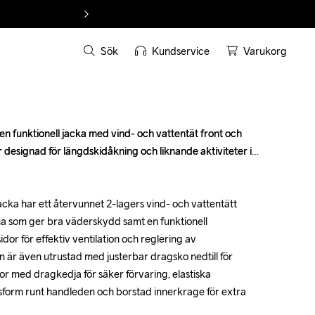
Sök
Kundservice
Varukorg
 funktionell jacka med vind- och vattentät front och 
 funktionell jacka med vind- och vattentät front och 
r designad för längdskidåkning och liknande aktiviteter i 
r designad för längdskidåkning och liknande aktiviteter i 
ka har ett återvunnet 2-lagers vind- och vattentätt 
ka har ett återvunnet 2-lagers vind- och vattentätt 
a som ger bra väderskydd samt en funktionell 
a som ger bra väderskydd samt en funktionell 
dor för effektiv ventilation och reglering av 
dor för effektiv ventilation och reglering av 
är även utrustad med justerbar dragsko nedtill för 
är även utrustad med justerbar dragsko nedtill för 
or med dragkedja för säker förvaring, elastiska 
or med dragkedja för säker förvaring, elastiska 
sform runt handleden och borstad innerkrage för extra 
sform runt handleden och borstad innerkrage för extra 