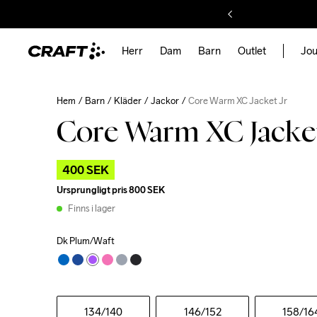
Herr
Dam
Barn
Outlet
Jou
Hem
Barn
Kläder
Jackor
Core Warm XC Jacket Jr
Core Warm XC Jacket
400 SEK
Ursprungligt pris
800 SEK
Finns i lager
Dk Plum/Waft
134
/140
146
/152
158
/16