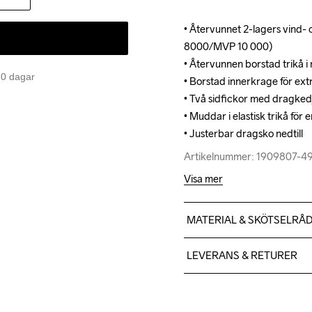
• Återvunnet 2-lagers vind-
• Återvunnet 2-lagers vind-
8000/MVP 10 000)

8000/MVP 10 000)

• Återvunnen borstad trikå i 
• Återvunnen borstad trikå i 
 30 dagar
• Borstad innerkrage för extr
• Borstad innerkrage för extr
• Två sidfickor med dragkedj
• Två sidfickor med dragkedj
• Muddar i elastisk trikå för 
• Muddar i elastisk trikå för 
• Justerbar dragsko nedtill
• Justerbar dragsko nedtill
Artikelnummer: 1909807-4
Artikelnummer: 1909807-4
Visa mer
MATERIAL & SKÖTSELRÅ
Front body: Face 100% poly
LEVERANS & RETURER
100% polyester recycled B
Vi skickar med Postnord Mypa
599;-.