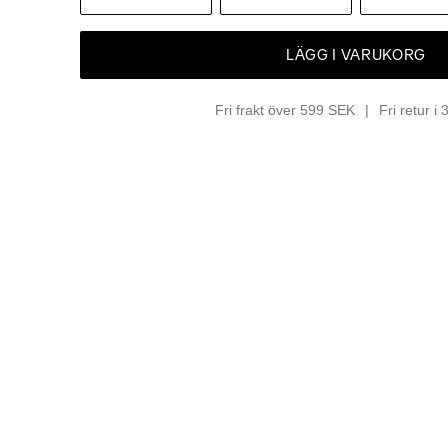
LÄGG I VARUKORG
Fri frakt över 599 SEK
Fri retur i