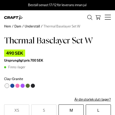
Beställ senast 17/12 för leverans innan jul 
Hem
Dam
Underställ
Thermal Baselayer Set W
Thermal Baselayer Set W
Outlet
490 SEK
Ursprungligt pris
700 SEK
Finns i lager
Clay-Granite
Är din storlek slut i lager?
XS
S
M
L