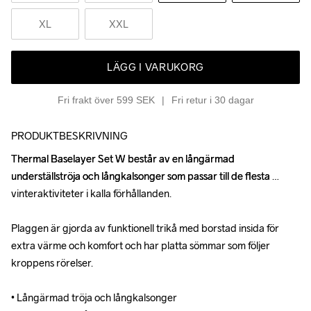
XL
XXL
LÄGG I VARUKORG
Fri frakt över 599 SEK
Fri retur i 30 dagar
PRODUKTBESKRIVNING
Thermal Baselayer Set W består av en långärmad 
Thermal Baselayer Set W består av en långärmad 
underställströja och långkalsonger som passar till de flesta 
underställströja och långkalsonger som passar till de flesta 
vinteraktiviteter i kalla förhållanden. 

vinteraktiviteter i kalla förhållanden. 

Plaggen är gjorda av funktionell trikå med borstad insida för 
Plaggen är gjorda av funktionell trikå med borstad insida för 
extra värme och komfort och har platta sömmar som följer 
extra värme och komfort och har platta sömmar som följer 
kroppens rörelser.

kroppens rörelser.

• Långärmad tröja och långkalsonger

• Långärmad tröja och långkalsonger
