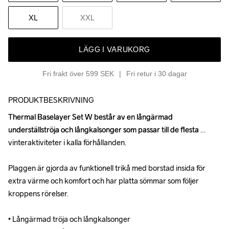
XL
XXL
LÄGG I VARUKORG
Fri frakt över 599 SEK
Fri retur i 30 dagar
PRODUKTBESKRIVNING
Thermal Baselayer Set W består av en långärmad 
Thermal Baselayer Set W består av en långärmad 
underställströja och långkalsonger som passar till de flesta 
underställströja och långkalsonger som passar till de flesta 
vinteraktiviteter i kalla förhållanden. 

vinteraktiviteter i kalla förhållanden. 

Plaggen är gjorda av funktionell trikå med borstad insida för 
Plaggen är gjorda av funktionell trikå med borstad insida för 
extra värme och komfort och har platta sömmar som följer 
extra värme och komfort och har platta sömmar som följer 
kroppens rörelser.

kroppens rörelser.

• Långärmad tröja och långkalsonger

• Långärmad tröja och långkalsonger
