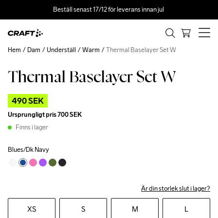
Beställ senast 17/12 för leverans innan jul 
Hem
Dam
Underställ
Warm
Thermal Baselayer Set W
Thermal Baselayer Set W
Outlet
490 SEK
Ursprungligt pris
700 SEK
Finns i lager
Blues/Dk Navy
Är din storlek slut i lager?
XS
S
M
L