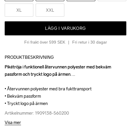
XL
XXL
LÄGG I VARUKORG
Fri frakt över 599 SEK
Fri retur i 30 dagar
PRODUKTBESKRIVNING
Pikétröja i funktionell återvunnen polyester med bekväm 
Pikétröja i funktionell återvunnen polyester med bekväm 
passform och tryckt logo på ärmen. 

passform och tryckt logo på ärmen. 

• Återvunnen polyester med bra fukttransport 

• Återvunnen polyester med bra fukttransport 

• Bekväm passform 

• Bekväm passform 

• Tryckt logo på ärmen
• Tryckt logo på ärmen
Artikelnummer: 1909138-560200
Artikelnummer: 1909138-560200
Visa mer