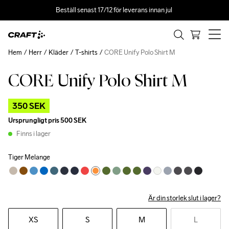
Beställ senast 17/12 för leverans innan jul 
Hem
Herr
Kläder
T-shirts
CORE Unify Polo Shirt M
CORE Unify Polo Shirt M
Outlet
Recycled
350 SEK
Ursprungligt pris
500 SEK
Finns i lager
Tiger Melange
Är din storlek slut i lager?
XS
S
M
L