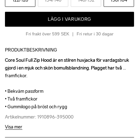
LÄGG I VARUKORG
Fri frakt över 599 SEK
Fri retur i 30 dagar
PRODUKTBESKRIVNING
Core Soul Full Zip Hood är en stilren huvjacka för vardagsbruk 
Core Soul Full Zip Hood är en stilren huvjacka för vardagsbruk 
gjord i en mjuk och skön bomullsblandning. Plagget har två 
gjord i en mjuk och skön bomullsblandning. Plagget har två 
framfickor.

framfickor.

• Bekväm passform

• Bekväm passform

• Två framfickor

• Två framfickor

• Gummilogo på bröst och rygg
• Gummilogo på bröst och rygg
Artikelnummer: 1910896-395000
Artikelnummer: 1910896-395000
Visa mer