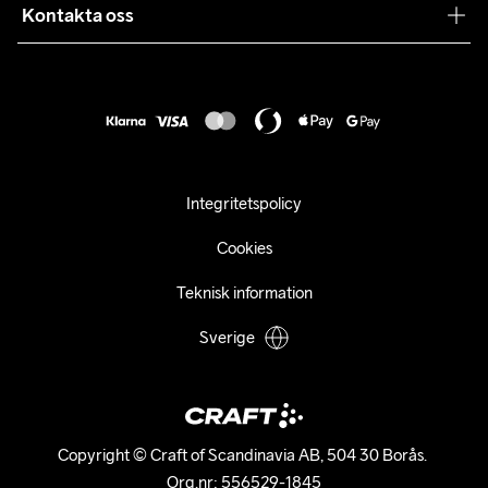
Samarbeten
Kontakta oss
Retur
Karriär
customercare@craftsportswear.com
Frakt & Leverans
Press
+46 (0) 33 722 32 10
FAQ
Tillgänglighets­redogörelse
Ångra ditt köp
Integritetspolicy
Cookies
Teknisk information
Sverige
Copyright © Craft of Scandinavia AB, 504 30 Borås. 

Org.nr: 556529-1845