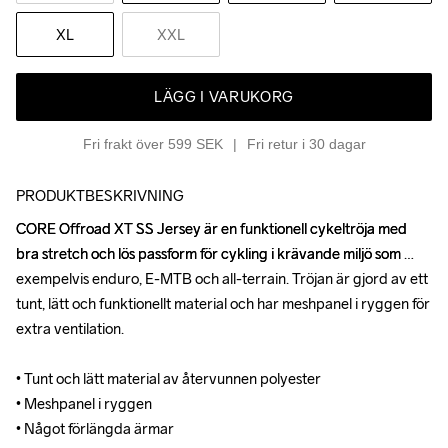
XL
XXL
LÄGG I VARUKORG
Fri frakt över 599 SEK
Fri retur i 30 dagar
PRODUKTBESKRIVNING
CORE Offroad XT SS Jersey är en funktionell cykeltröja med 
CORE Offroad XT SS Jersey är en funktionell cykeltröja med 
bra stretch och lös passform för cykling i krävande miljö som 
bra stretch och lös passform för cykling i krävande miljö som 
exempelvis enduro, E-MTB och all-terrain. Tröjan är gjord av ett 
exempelvis enduro, E-MTB och all-terrain. Tröjan är gjord av ett 
tunt, lätt och funktionellt material och har meshpanel i ryggen för 
tunt, lätt och funktionellt material och har meshpanel i ryggen för 
extra ventilation.

extra ventilation.

• Tunt och lätt material av återvunnen polyester

• Tunt och lätt material av återvunnen polyester

• Meshpanel i ryggen

• Meshpanel i ryggen

• Något förlängda ärmar

• Något förlängda ärmar
