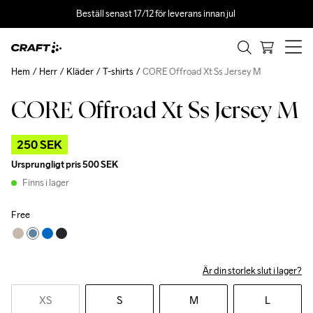
Beställ senast 17/12 för leverans innan jul 
Hem
Herr
Kläder
T-shirts
CORE Offroad Xt Ss Jersey M
CORE Offroad Xt Ss Jersey M
Outlet
250 SEK
Ursprungligt pris
500 SEK
Finns i lager
Free
Är din storlek slut i lager?
XS
S
M
L