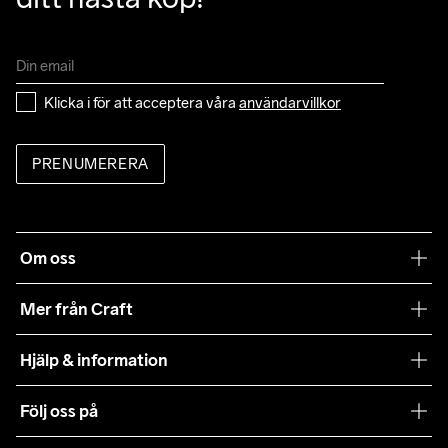
Klicka i för att acceptera våra 
användarvillkor
PRENUMERERA
Om oss
Vår filosofi
Mer från Craft
Craft Care Guide
Hjälp & information
Teamwear
Kundtjänst
Följ oss på
Hållbarhet
Våra köpvillkor