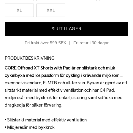
XL
XXL
SLUT I LAGER
Fri frakt över 599 SEK
Fri retur i 30 dagar
PRODUKTBESKRIVNING
CORE Offroad XT Shorts with Pad är en slitstark och mjuk 
CORE Offroad XT Shorts with Pad är en slitstark och mjuk 
cykelbyxa med lös passform för cykling i krävande miljö som 
cykelbyxa med lös passform för cykling i krävande miljö som 
exempelvis enduro, E-MTB och all-terrain. Byxan är gjord av ett 
exempelvis enduro, E-MTB och all-terrain. Byxan är gjord av ett 
slitstarkt material med effektiv ventilation och har C4 Pad, 
slitstarkt material med effektiv ventilation och har C4 Pad, 
midjeresår med byxkrok för enkel justering samt sidficka med 
midjeresår med byxkrok för enkel justering samt sidficka med 
dragkedja för säker förvaring.

dragkedja för säker förvaring.

• Slitstarkt material med effektiv ventilation

• Slitstarkt material med effektiv ventilation

• Midjeresår med byxkrok 

• Midjeresår med byxkrok 
