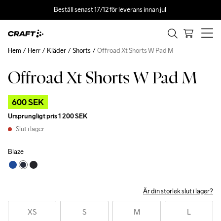
Beställ senast 17/12 för leverans innan jul 
Hem
Herr
Kläder
Shorts
Offroad Xt Shorts W Pad M
Offroad Xt Shorts W Pad M
Outlet
600 SEK
Ursprungligt pris
1 200 SEK
Slut i lager
Blaze
Är din storlek slut i lager?
XS
S
M
L