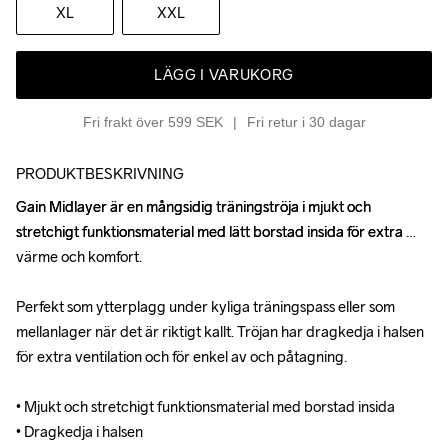
XL
XXL
LÄGG I VARUKORG
Fri frakt över 599 SEK
Fri retur i 30 dagar
PRODUKTBESKRIVNING
Gain Midlayer är en mångsidig träningströja i mjukt och 
Gain Midlayer är en mångsidig träningströja i mjukt och 
stretchigt funktionsmaterial med lätt borstad insida för extra 
stretchigt funktionsmaterial med lätt borstad insida för extra 
värme och komfort. 

värme och komfort. 

Perfekt som ytterplagg under kyliga träningspass eller som 
Perfekt som ytterplagg under kyliga träningspass eller som 
mellanlager när det är riktigt kallt. Tröjan har dragkedja i halsen 
mellanlager när det är riktigt kallt. Tröjan har dragkedja i halsen 
för extra ventilation och för enkel av och påtagning.

för extra ventilation och för enkel av och påtagning.

• Mjukt och stretchigt funktionsmaterial med borstad insida

• Mjukt och stretchigt funktionsmaterial med borstad insida

• Dragkedja i halsen

• Dragkedja i halsen
