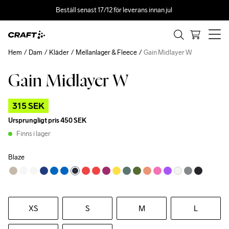
Beställ senast 17/12 för leverans innan jul 
Hem
Dam
Kläder
Mellanlager & Fleece
Gain Midlayer W
Gain Midlayer W
Outlet
315 SEK
Ursprungligt pris
450 SEK
Finns i lager
Blaze
XS
S
M
L