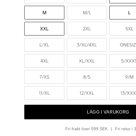
M
M
/L
L
XXL
2XL
5XL
L
/XL
3
/XL/4XL
ONESI
4XL
XL
/XXL
5
/XXX
7
/XS
8
/S
9
/M
11
/XL
12
/XXL
13
/XXX
LÄGG I VARUKORG
Fri frakt över 599 SEK
Fri retur i