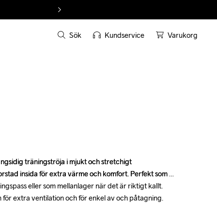
Sök
Kundservice
Varukorg
sidig träningströja i mjukt och stretchigt 
sidig träningströja i mjukt och stretchigt 
orstad insida för extra värme och komfort. Perfekt som 
orstad insida för extra värme och komfort. Perfekt som 
gspass eller som mellanlager när det är riktigt kallt. 
gspass eller som mellanlager när det är riktigt kallt. 
 för extra ventilation och för enkel av och påtagning.

 för extra ventilation och för enkel av och påtagning.
