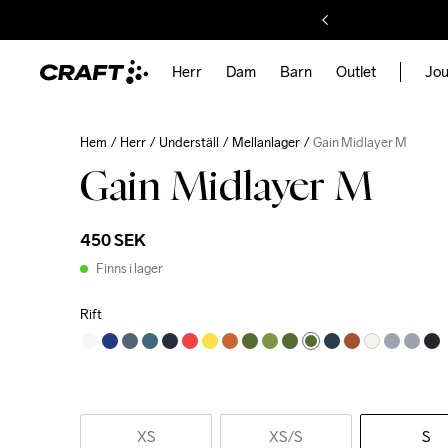
Herr
Dam
Barn
Outlet
Jou
Hem
Herr
Underställ
Mellanlager
Gain Midlayer M
Gain Midlayer M
450 SEK
Finns i lager
Rift
XS
XS
/S
S