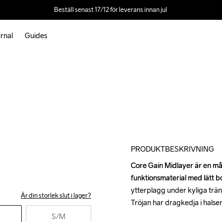
Beställ senast 17/12 för leverans innan jul 
rnal
Guides
PRODUKTBESKRIVNING
Core Gain Midlayer är en mång
Core Gain Midlayer är en mång
funktionsmaterial med lätt b
funktionsmaterial med lätt b
ytterplagg under kyliga tränin
ytterplagg under kyliga tränin
Är din storlek slut i lager?
Tröjan har dragkedja i halsen
Tröjan har dragkedja i halsen
S
/M