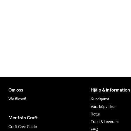
Om oss
Hjälp & information
Vår filosofi
Kundtjänst
Våra köpvillkor
Retur
Mer från Craft
Frakt & Leverans
Craft Care Guide
FAQ