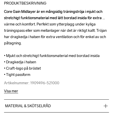
PRODUKTBESKRIVNING
Core Gain Midlayer är en mångsidig träningströja i mjukt och 
Core Gain Midlayer är en mångsidig träningströja i mjukt och 
stretchigt funktionsmaterial med lätt borstad insida för extra 
stretchigt funktionsmaterial med lätt borstad insida för extra 
värme och komfort. Perfekt som ytterplagg under kyliga 
värme och komfort. Perfekt som ytterplagg under kyliga 
träningspass eller som mellanlager när det är riktigt kallt. Tröjan 
träningspass eller som mellanlager när det är riktigt kallt. Tröjan 
har dragkedja i halsen för extra ventilation och för enkel av och 
har dragkedja i halsen för extra ventilation och för enkel av och 
påtagning.

påtagning.

• Mjukt och stretchigt funktionsmaterial med borstad insida

• Mjukt och stretchigt funktionsmaterial med borstad insida

• Dragkedja i halsen

• Dragkedja i halsen

• Craft-logo på bröstet 

• Craft-logo på bröstet 

• Tight passform
• Tight passform
Artikelnummer: 1909496-521000
Artikelnummer: 1909496-521000
Visa mer
MATERIAL & SKÖTSELRÅD