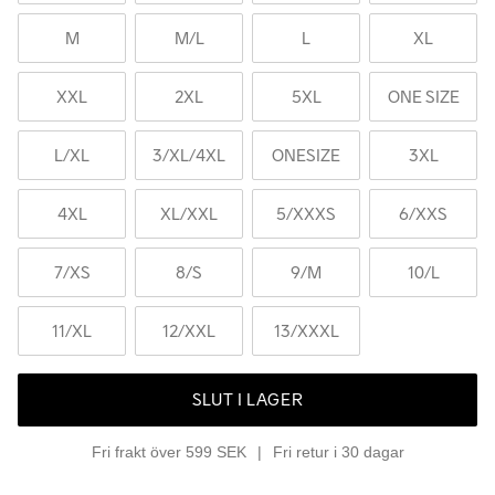
M
M
/L
L
XL
XXL
2XL
5XL
ONE SIZE
L
/XL
3
/XL/4XL
ONESIZE
3XL
4XL
XL
/XXL
5
/XXXS
6
/XXS
7
/XS
8
/S
9
/M
10
/L
11
/XL
12
/XXL
13
/XXXL
SLUT I LAGER
Fri frakt över 599 SEK
Fri retur i 30 dagar