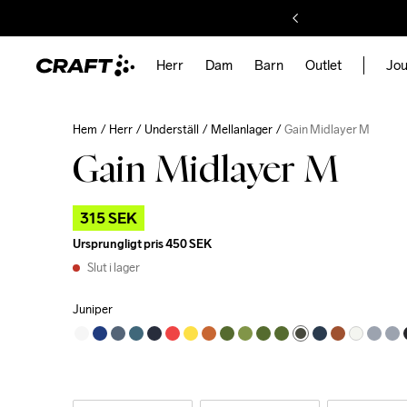
Herr
Dam
Barn
Outlet
Jou
Hem
Herr
Underställ
Mellanlager
Gain Midlayer M
Gain Midlayer M
315 SEK
Ursprungligt pris
450 SEK
Slut i lager
Juniper