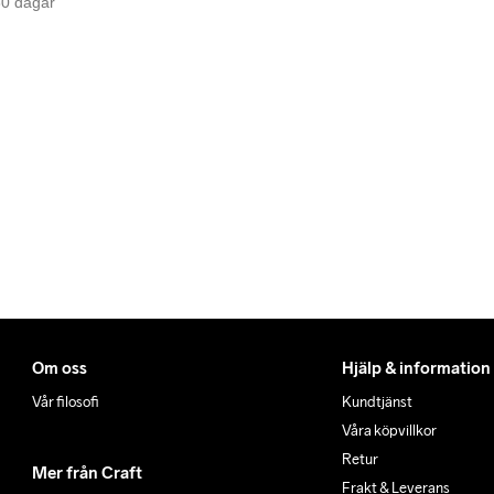
 30 dagar
Om oss
Hjälp & information
Vår filosofi
Kundtjänst
Våra köpvillkor
Retur
Mer från Craft
Frakt & Leverans