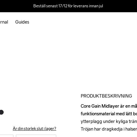
Beställ senast 17/12 för leverans innan jul 
rnal
Guides
Outlet
PRODUKTBESKRIVNING
Core Gain Midlayer är en mång
Core Gain Midlayer är en mång
funktionsmaterial med lätt b
funktionsmaterial med lätt b
ytterplagg under kyliga tränin
ytterplagg under kyliga tränin
Är din storlek slut i lager?
Tröjan har dragkedja i halsen
Tröjan har dragkedja i halsen