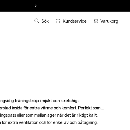
Sök
Kundservice
Varukorg
sidig träningströja i mjukt och stretchigt 
sidig träningströja i mjukt och stretchigt 
orstad insida för extra värme och komfort. Perfekt som 
orstad insida för extra värme och komfort. Perfekt som 
gspass eller som mellanlager när det är riktigt kallt. 
gspass eller som mellanlager när det är riktigt kallt. 
 för extra ventilation och för enkel av och påtagning.

 för extra ventilation och för enkel av och påtagning.
