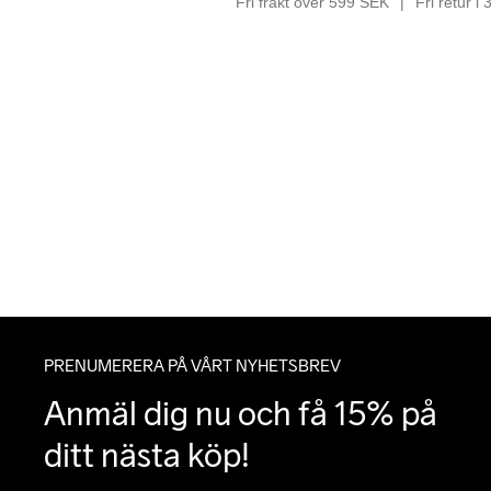
Fri frakt över 599 SEK
Fri retur i
PRENUMERERA PÅ VÅRT NYHETSBREV
Anmäl dig nu och få 15% på 
ditt nästa köp!