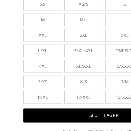
XS
XS
/S
S
M
M
/L
L
XXL
2XL
5XL
L
/XL
3
/XL/4XL
ONESI
4XL
XL
/XXL
5
/XXX
7
/XS
8
/S
9
/M
11
/XL
12
/XXL
13
/XXX
SLUT I LAGER