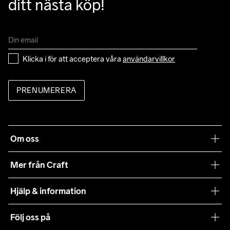
ditt nästa köp!
Klicka i för att acceptera våra 
användarvillkor
PRENUMERERA
Om oss
Vår filosofi
Mer från Craft
Craft Care Guide
Hjälp & information
Teamwear
Kundtjänst
Följ oss på
Hållbarhet
Våra köpvillkor