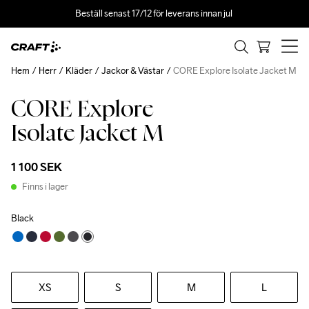
Beställ senast 17/12 för leverans innan jul 
Hem
Herr
Kläder
Jackor & Västar
CORE Explore Isolate Jacket M
CORE Explore
Isolate Jacket M
1 100 SEK
Finns i lager
Black
XS
S
M
L