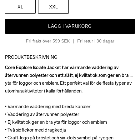
XL
XXL
LÄGG I VARUKORG
Fri frakt över 599 SEK
Fri retur i 30 dagar
PRODUKTBESKRIVNING
Core Explore Isolate Jacket har värmande vaddering av 
Core Explore Isolate Jacket har värmande vaddering av 
återvunnen polyester och ett slätt, ej kviltat ok som ger en bra 
återvunnen polyester och ett slätt, ej kviltat ok som ger en bra 
yta för loggor och emblem. Ett perfekt val för de flesta typer av 
yta för loggor och emblem. Ett perfekt val för de flesta typer av 
utomhusaktiviteter i kalla förhållanden.

utomhusaktiviteter i kalla förhållanden.

• Värmande vaddering med breda kanaler

• Värmande vaddering med breda kanaler

• Vaddering av återvunnen polyester

• Vaddering av återvunnen polyester

• Ej kviltat ok ger en bra yta för loggor och emblem

• Ej kviltat ok ger en bra yta för loggor och emblem

• Två sidfickor med dragkedja

• Två sidfickor med dragkedja

• Craft-logo på bröstet och six-dots symbol på ryggen 

• Craft-logo på bröstet och six-dots symbol på ryggen 
