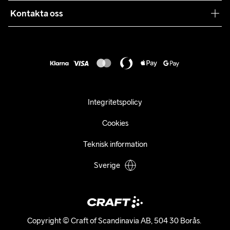
Samarbeten
Kontakta oss
Retur
Karriär
customercare@craftsportswear.com
Frakt & Leverans
Press
+46 (0) 33 722 32 10
FAQ
Tillgänglighets­redogörelse
Ångra ditt köp
Integritetspolicy
Cookies
Teknisk information
Sverige
Copyright © Craft of Scandinavia AB, 504 30 Borås. 
