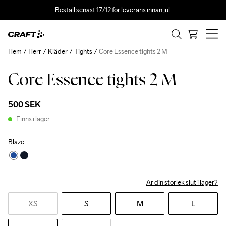
Beställ senast 17/12 för leverans innan jul 
Hem
Herr
Kläder
Tights
Core Essence tights 2 M
Core Essence tights 2 M
500 SEK
Finns i lager
Blaze
Är din storlek slut i lager?
XS
S
M
L