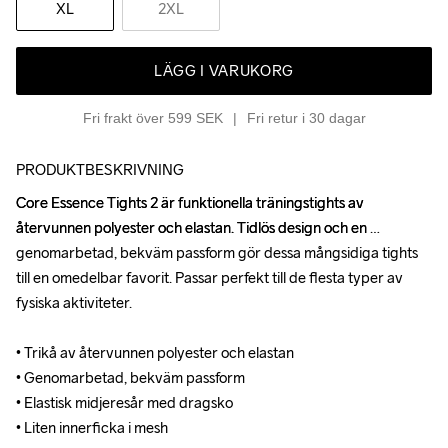
XL
2XL
LÄGG I VARUKORG
Fri frakt över 599 SEK
Fri retur i 30 dagar
PRODUKTBESKRIVNING
Core Essence Tights 2 är funktionella träningstights av 
Core Essence Tights 2 är funktionella träningstights av 
återvunnen polyester och elastan. Tidlös design och en 
återvunnen polyester och elastan. Tidlös design och en 
genomarbetad, bekväm passform gör dessa mångsidiga tights 
genomarbetad, bekväm passform gör dessa mångsidiga tights 
till en omedelbar favorit. Passar perfekt till de flesta typer av 
till en omedelbar favorit. Passar perfekt till de flesta typer av 
fysiska aktiviteter.

fysiska aktiviteter.

• Trikå av återvunnen polyester och elastan

• Trikå av återvunnen polyester och elastan

• Genomarbetad, bekväm passform

• Genomarbetad, bekväm passform

• Elastisk midjeresår med dragsko

• Elastisk midjeresår med dragsko

• Liten innerficka i mesh
• Liten innerficka i mesh