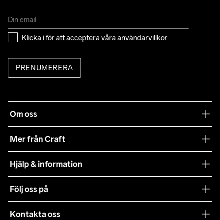
Klicka i för att acceptera våra 
användarvillkor
PRENUMERERA
Om oss
Vår filosofi
Mer från Craft
Craft Care Guide
Hjälp & information
Teamwear
Kundtjänst
Följ oss på
Hållbarhet
Våra köpvillkor
Samarbeten
Kontakta oss
Retur