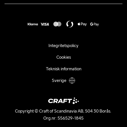
Karriär
customercare@craftsportswear.com
Frakt & Leverans
Press
+46 (0) 33 722 32 10
FAQ
Tillgänglighets­redogörelse
Ångra ditt köp
Integritetspolicy
Cookies
Teknisk information
Sverige
Copyright © Craft of Scandinavia AB, 504 30 Borås. 

Org.nr: 556529-1845