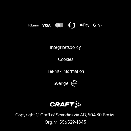
Karriär
customercare@craftsportswear.com
Frakt & Leverans
Press
+46 (0) 33 722 32 10
FAQ
Tillgänglighets­redogörelse
Ångra ditt köp
Integritetspolicy
Cookies
Teknisk information
Sverige
Copyright © Craft of Scandinavia AB, 504 30 Borås. 

Org.nr: 556529-1845