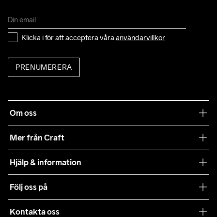
Klicka i för att acceptera våra 
användarvillkor
PRENUMERERA
Om oss
Vår filosofi
Mer från Craft
Craft Care Guide
Hjälp & information
Teamwear
Kundtjänst
Följ oss på
Hållbarhet
Våra köpvillkor
Samarbeten
Kontakta oss
Retur