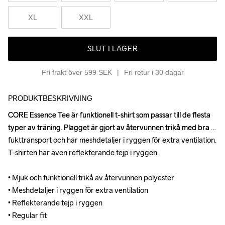
XL
XXL
SLUT I LAGER
Fri frakt över 599 SEK
Fri retur i 30 dagar
PRODUKTBESKRIVNING
CORE Essence Tee är funktionell t-shirt som passar till de flesta 
CORE Essence Tee är funktionell t-shirt som passar till de flesta 
typer av träning. Plagget är gjort av återvunnen trikå med bra 
typer av träning. Plagget är gjort av återvunnen trikå med bra 
fukttransport och har meshdetaljer i ryggen för extra ventilation. 
fukttransport och har meshdetaljer i ryggen för extra ventilation. 
T-shirten har även reflekterande tejp i ryggen.

T-shirten har även reflekterande tejp i ryggen.

• Mjuk och funktionell trikå av återvunnen polyester

• Mjuk och funktionell trikå av återvunnen polyester

• Meshdetaljer i ryggen för extra ventilation

• Meshdetaljer i ryggen för extra ventilation

• Reflekterande tejp i ryggen

• Reflekterande tejp i ryggen

• Regular fit
• Regular fit