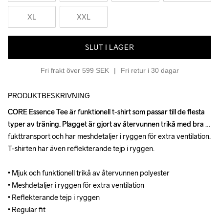
XL
XXL
SLUT I LAGER
Fri frakt över 599 SEK
Fri retur i 30 dagar
PRODUKTBESKRIVNING
CORE Essence Tee är funktionell t-shirt som passar till de flesta 
CORE Essence Tee är funktionell t-shirt som passar till de flesta 
typer av träning. Plagget är gjort av återvunnen trikå med bra 
typer av träning. Plagget är gjort av återvunnen trikå med bra 
fukttransport och har meshdetaljer i ryggen för extra ventilation. 
fukttransport och har meshdetaljer i ryggen för extra ventilation. 
T-shirten har även reflekterande tejp i ryggen.

T-shirten har även reflekterande tejp i ryggen.

• Mjuk och funktionell trikå av återvunnen polyester

• Mjuk och funktionell trikå av återvunnen polyester

• Meshdetaljer i ryggen för extra ventilation

• Meshdetaljer i ryggen för extra ventilation

• Reflekterande tejp i ryggen

• Reflekterande tejp i ryggen

• Regular fit
• Regular fit