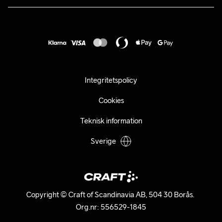
Karriär
customercare@craftsportswear.com
Frakt & Leverans
Press
+46 (0) 33 722 32 10
FAQ
Tillgänglighets­redogörelse
Ångra ditt köp
Integritetspolicy
Cookies
Teknisk information
Sverige
Copyright © Craft of Scandinavia AB, 504 30 Borås. 

Org.nr: 556529-1845