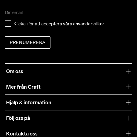
Klicka i för att acceptera våra 
användarvillkor
PRENUMERERA
Om oss
Vår filosofi
Mer från Craft
Craft Care Guide
Hjälp & information
Teamwear
Kundtjänst
Följ oss på
Hållbarhet
Våra köpvillkor
Samarbeten
Kontakta oss
Retur