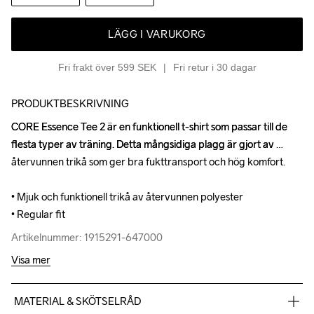
LÄGG I VARUKORG
Fri frakt över 599 SEK
Fri retur i 30 dagar
PRODUKTBESKRIVNING
CORE Essence Tee 2 är en funktionell t-shirt som passar till de 
CORE Essence Tee 2 är en funktionell t-shirt som passar till de 
flesta typer av träning. Detta mångsidiga plagg är gjort av 
flesta typer av träning. Detta mångsidiga plagg är gjort av 
återvunnen trikå som ger bra fukttransport och hög komfort. 

återvunnen trikå som ger bra fukttransport och hög komfort. 

• Mjuk och funktionell trikå av återvunnen polyester

• Mjuk och funktionell trikå av återvunnen polyester

• Regular fit
• Regular fit
Artikelnummer: 1915291-647000
Artikelnummer: 1915291-647000
Visa mer
MATERIAL & SKÖTSELRÅD