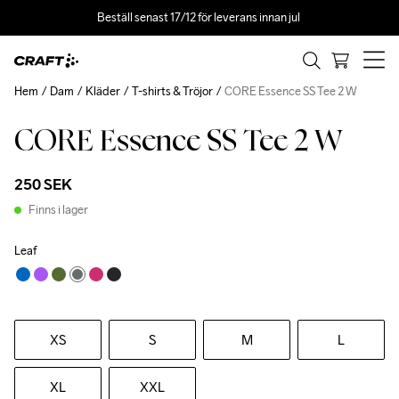
Beställ senast 17/12 för leverans innan jul 
Hem
Dam
Kläder
T-shirts & Tröjor
CORE Essence SS Tee 2 W
CORE Essence SS Tee 2 W
250 SEK
Finns i lager
Leaf
XS
S
M
L
XL
XXL