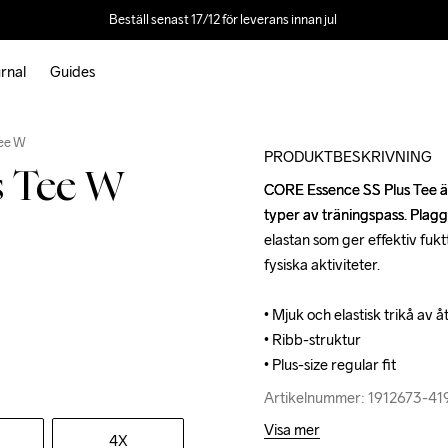
Beställ senast 17/12 för leverans innan jul 
rnal
Guides
Outlet
Tee W
PRODUKTBESKRIVNING
s Tee W
CORE Essence SS Plus Tee är e
CORE Essence SS Plus Tee är e
typer av träningspass. Plagg
typer av träningspass. Plagg
elastan som ger effektiv fukt
elastan som ger effektiv fukt
fysiska aktiviteter.

fysiska aktiviteter.

• Mjuk och elastisk trikå av 
• Mjuk och elastisk trikå av 
• Ribb-struktur

• Ribb-struktur

• Plus-size regular fit
• Plus-size regular fit
Artikelnummer: 1912673-4
Artikelnummer: 1912673-4
Visa mer
4X