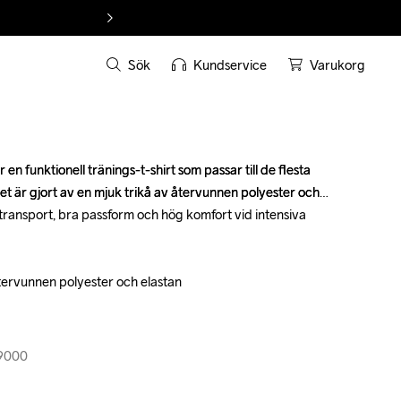
Sök
Kundservice
Varukorg
n funktionell tränings-t-shirt som passar till de flesta 
n funktionell tränings-t-shirt som passar till de flesta 
et är gjort av en mjuk trikå av återvunnen polyester och 
et är gjort av en mjuk trikå av återvunnen polyester och 
transport, bra passform och hög komfort vid intensiva 
transport, bra passform och hög komfort vid intensiva 
återvunnen polyester och elastan

återvunnen polyester och elastan

19000
19000