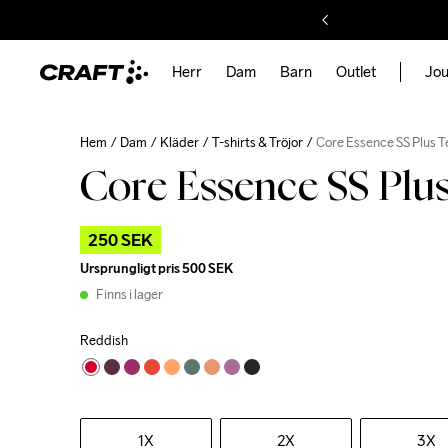
Herr
Dam
Barn
Outlet
Jou
Hem
Dam
Kläder
T-shirts & Tröjor
Core Essence SS Plus 
Core Essence SS Plu
250 SEK
Ursprungligt pris
500 SEK
Finns i lager
Reddish
1X
2X
3X