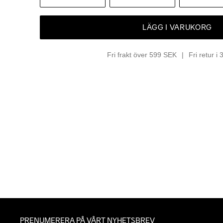
LÄGG I VARUKORG
Fri frakt över 599 SEK
Fri retur i
PRENUMERERA PÅ VÅRT NYHETSBREV