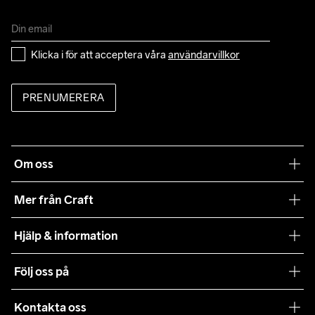
Klicka i för att acceptera våra 
användarvillkor
PRENUMERERA
Om oss
Vår filosofi
Mer från Craft
Craft Care Guide
Hjälp & information
Teamwear
Kundtjänst
Följ oss på
Hållbarhet
Våra köpvillkor
Samarbeten
Kontakta oss
Retur