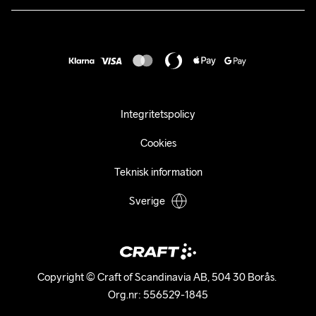
Karriär
customercare@craftsportswear.com
Frakt & Leverans
Press
+46 (0) 33 722 32 10
FAQ
Tillgänglighets­redogörelse
Ångra ditt köp
Integritetspolicy
Cookies
Teknisk information
Sverige
Copyright © Craft of Scandinavia AB, 504 30 Borås. 

Org.nr: 556529-1845