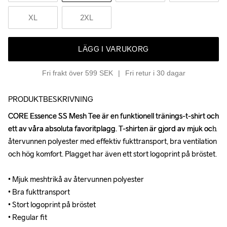
XL
2XL
LÄGG I VARUKORG
Fri frakt över 599 SEK
Fri retur i 30 dagar
PRODUKTBESKRIVNING
CORE Essence SS Mesh Tee är en funktionell tränings-t-shirt och 
CORE Essence SS Mesh Tee är en funktionell tränings-t-shirt och 
ett av våra absoluta favoritplagg. T-shirten är gjord av mjuk och 
ett av våra absoluta favoritplagg. T-shirten är gjord av mjuk och 
återvunnen polyester med effektiv fukttransport, bra ventilation 
återvunnen polyester med effektiv fukttransport, bra ventilation 
och hög komfort. Plagget har även ett stort logoprint på bröstet.

och hög komfort. Plagget har även ett stort logoprint på bröstet.

• Mjuk meshtrikå av återvunnen polyester 

• Mjuk meshtrikå av återvunnen polyester 

• Bra fukttransport

• Bra fukttransport

• Stort logoprint på bröstet

• Stort logoprint på bröstet

• Regular fit
• Regular fit