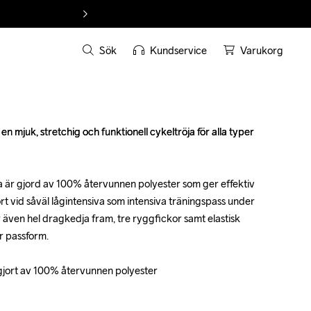
Sök
Kundservice
Varukorg
mjuk, stretchig och funktionell cykeltröja för alla typer 
mjuk, stretchig och funktionell cykeltröja för alla typer 
a är gjord av 100% återvunnen polyester som ger effektiv 
a är gjord av 100% återvunnen polyester som ger effektiv 
t vid såväl lågintensiva som intensiva träningspass under 
t vid såväl lågintensiva som intensiva träningspass under 
även hel dragkedja fram, tre ryggfickor samt elastisk 
även hel dragkedja fram, tre ryggfickor samt elastisk 
r passform.

r passform.

 gjort av 100% återvunnen polyester

 gjort av 100% återvunnen polyester
