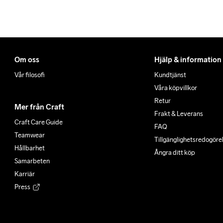
Om oss
Hjälp & information
Vår filosofi
Kundtjänst
Våra köpvillkor
Retur
Mer från Craft
Frakt & Leverans
Craft Care Guide
FAQ
Teamwear
Tillgänglighets­redogöre
Hållbarhet
Ångra ditt köp
Samarbeten
Karriär
Press