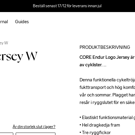
Beställ senast 17/12 för leverans innan jul 
rnal
Guides
Outlet
sey W
PRODUKTBESKRIVNING
ersey W
CORE Endur Logo Jersey är en 
CORE Endur Logo Jersey är en 
av cyklister. 

av cyklister. 

Denna funktionella cykeltröj
Denna funktionella cykeltröj
fukttransport och hög komfor
fukttransport och hög komfor
vår och sommar. Plagget har 
vår och sommar. Plagget har 
resår i ryggslutet för en säke
resår i ryggslutet för en säke
• Elastiskt funktionsmaterial
• Elastiskt funktionsmaterial
• Hel dragkedja fram

• Hel dragkedja fram

Är din storlek slut i lager?
• Tre ryggfickor 

• Tre ryggfickor 
