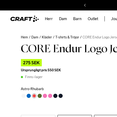
Herr
Dam
Barn
Outlet
Jou
Hem
Dam
Kläder
T-shirts & Tröjor
CORE Endur Logo Jer
CORE Endur Logo J
275 SEK
Ursprungligt pris
550 SEK
Finns i lager
Astro-Rhubarb