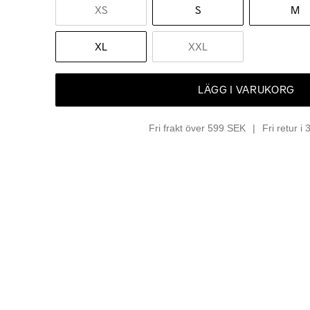
XS
S
M
XL
XXL
LÄGG I VARUKORG
Fri frakt över 599 SEK
Fri retur i