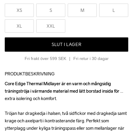
XS
S
M
L
XL
XXL
SLUT I LAGER
Fri frakt över 599 SEK
Fri retur i 30 dagar
PRODUKTBESKRIVNING
Core Edge Thermal Midlayer är en varm och mångsidig 
Core Edge Thermal Midlayer är en varm och mångsidig 
träningströja i värmande material med lätt borstad insida för 
träningströja i värmande material med lätt borstad insida för 
extra isolering och komfort. 

extra isolering och komfort. 

Tröjan har dragkedja i halsen, två sidfickor med dragkedja samt 
Tröjan har dragkedja i halsen, två sidfickor med dragkedja samt 
krage och axelparti i kontrasterande färg. Perfekt som 
krage och axelparti i kontrasterande färg. Perfekt som 
ytterplagg under kyliga träningspass eller som mellanlager när 
ytterplagg under kyliga träningspass eller som mellanlager när 