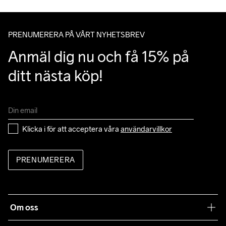
av Postnords app när du får ditt trackingnummer av oss i ditt 
mail angående leverans.
PRENUMERERA PÅ VÅRT NYHETSBREV
Anmäl dig nu och få 15% på 
ditt nästa köp!
Klicka i för att acceptera våra 
användarvillkor
PRENUMERERA
Om oss
Vår filosofi