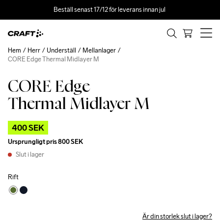
Beställ senast 17/12 för leverans innan jul 
Hem
Herr
Underställ
Mellanlager
CORE Edge Thermal Midlayer M
CORE Edge
Outlet
Thermal Midlayer M
400 SEK
Ursprungligt pris
800 SEK
Slut i lager
Rift
Är din storlek slut i lager?