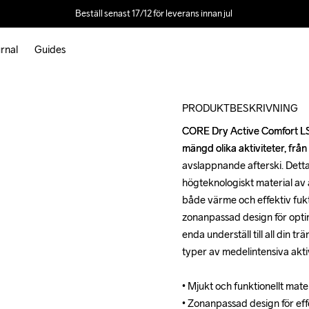
Beställ senast 17/12 för leverans innan jul 
rnal
Guides
Outlet
PRODUKTBESKRIVNING
CORE Dry Active Comfort LS ä
CORE Dry Active Comfort LS ä
mängd olika aktiviteter, från
mängd olika aktiviteter, från
avslappnande afterski. Detta
avslappnande afterski. Detta
högteknologiskt material av
högteknologiskt material av
både värme och effektiv fuk
både värme och effektiv fuk
zonanpassad design för optim
zonanpassad design för optim
enda underställ till all din trä
enda underställ till all din trä
typer av medelintensiva aktivi
typer av medelintensiva aktivi
• Mjukt och funktionellt mate
• Mjukt och funktionellt mate
• Zonanpassad design för eff
• Zonanpassad design för eff