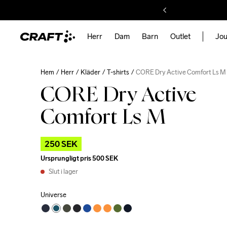
Herr
Dam
Barn
Outlet
Jou
Hem
Herr
Kläder
T-shirts
CORE Dry Active Comfort Ls M
CORE Dry Active
Comfort Ls M
250 SEK
Ursprungligt pris
500 SEK
Slut i lager
Universe