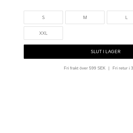
S
M
L
XXL
SLUT I LAGER
Fri frakt över 599 SEK
Fri retur i