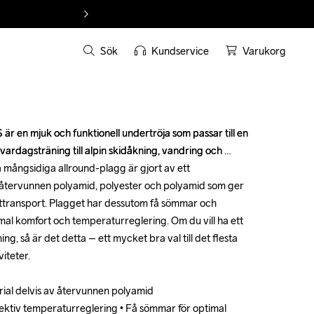
Sök
Kundservice
Varukorg
r en mjuk och funktionell undertröja som passar till en 
r en mjuk och funktionell undertröja som passar till en 
 vardagsträning till alpin skidåkning, vandring och 
 vardagsträning till alpin skidåkning, vandring och 
 mångsidiga allround-plagg är gjort av ett 
 mångsidiga allround-plagg är gjort av ett 
 återvunnen polyamid, polyester och polyamid som ger 
 återvunnen polyamid, polyester och polyamid som ger 
ttransport. Plagget har dessutom få sömmar och 
ttransport. Plagget har dessutom få sömmar och 
al komfort och temperaturreglering. Om du vill ha ett 
al komfort och temperaturreglering. Om du vill ha ett 
ning, så är det detta – ett mycket bra val till det flesta 
ning, så är det detta – ett mycket bra val till det flesta 
teter. 

teter. 

rial delvis av återvunnen polyamid 

rial delvis av återvunnen polyamid 

ektiv temperaturreglering • Få sömmar för optimal 
ektiv temperaturreglering • Få sömmar för optimal 