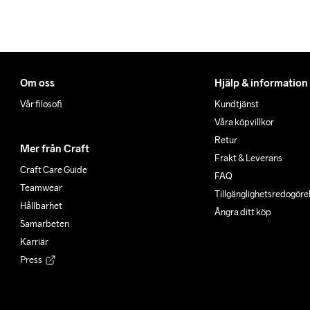
Om oss
Hjälp & information
Vår filosofi
Kundtjänst
Våra köpvillkor
Retur
Mer från Craft
Frakt & Leverans
Craft Care Guide
FAQ
Teamwear
Tillgänglighets­redogöre
Hållbarhet
Ångra ditt köp
Samarbeten
Karriär
Press