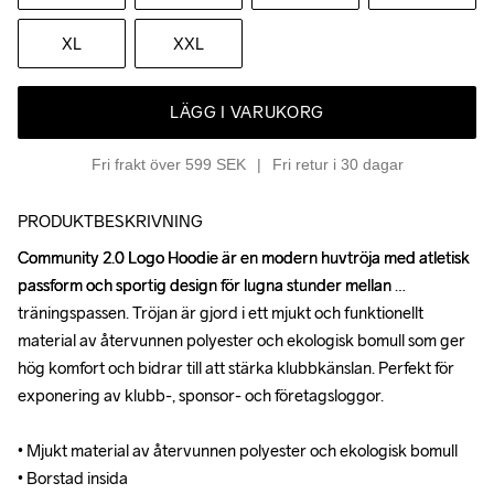
XL
XXL
LÄGG I VARUKORG
Fri frakt över 599 SEK
Fri retur i 30 dagar
PRODUKTBESKRIVNING
Community 2.0 Logo Hoodie är en modern huvtröja med atletisk 
Community 2.0 Logo Hoodie är en modern huvtröja med atletisk 
passform och sportig design för lugna stunder mellan 
passform och sportig design för lugna stunder mellan 
träningspassen. Tröjan är gjord i ett mjukt och funktionellt 
träningspassen. Tröjan är gjord i ett mjukt och funktionellt 
material av återvunnen polyester och ekologisk bomull som ger 
material av återvunnen polyester och ekologisk bomull som ger 
hög komfort och bidrar till att stärka klubbkänslan. Perfekt för 
hög komfort och bidrar till att stärka klubbkänslan. Perfekt för 
exponering av klubb-, sponsor- och företagsloggor.

exponering av klubb-, sponsor- och företagsloggor.

• Mjukt material av återvunnen polyester och ekologisk bomull

• Mjukt material av återvunnen polyester och ekologisk bomull

• Borstad insida

• Borstad insida
