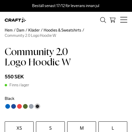
Beställ senast 17/12 för leverans innan jul 
Hem
Dam
Kläder
Hoodies & Sweatshirts
Community 2.0 Logo Hoodie W
Community 2.0
Logo Hoodie W
550 SEK
Finns i lager
Black
XS
S
M
L