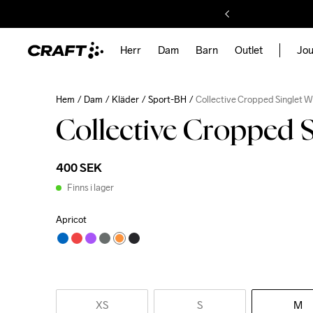
Herr
Dam
Barn
Outlet
Jou
Hem
Dam
Kläder
Sport-BH
Collective Cropped Singlet W
Collective Cropped 
400 SEK
Finns i lager
Apricot
XS
S
M