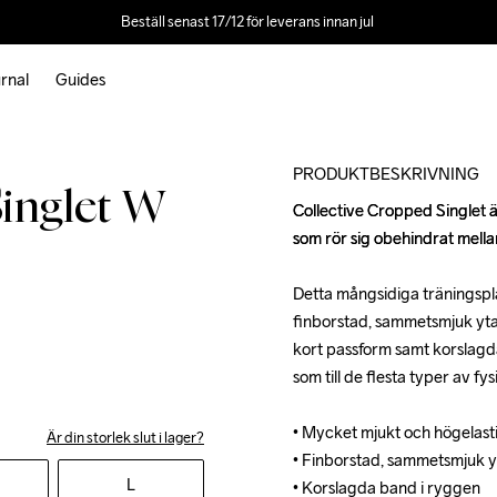
Beställ senast 17/12 för leverans innan jul 
rnal
Guides
PRODUKTBESKRIVNING
Singlet W
Collective Cropped Singlet är
Collective Cropped Singlet är
som rör sig obehindrat mellan
som rör sig obehindrat mellan
Detta mångsidiga träningsplag
Detta mångsidiga träningsplag
finborstad, sammetsmjuk yta 
finborstad, sammetsmjuk yta 
kort passform samt korslagda
kort passform samt korslagda
som till de flesta typer av fysi
som till de flesta typer av fysi
• Mycket mjukt och högelasti
• Mycket mjukt och högelasti
Är din storlek slut i lager?
• Finborstad, sammetsmjuk yt
• Finborstad, sammetsmjuk yt
L
• Korslagda band i ryggen

• Korslagda band i ryggen
