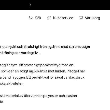
Sök
Kundservice
Varukorg
 ett mjukt och stretchigt träningslinne med stilren design 
 ett mjukt och stretchigt träningslinne med stilren design 
 träning och vardagsliv.

 träning och vardagsliv.

g är sytt i ett stretchigt polyestertyg med en 
g är sytt i ett stretchigt polyestertyg med en 
som ger en lyxigt mjuk känsla mot huden. Plagget har 
som ger en lyxigt mjuk känsla mot huden. Plagget har 
 band i ryggen. Ett perfekt val för såväl vardagsbruk 
 band i ryggen. Ett perfekt val för såväl vardagsbruk 
ska aktiviteter.

ska aktiviteter.

skt material av återvunnen polyester och elastan

skt material av återvunnen polyester och elastan

a

a
