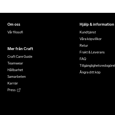
Om oss
Hjälp & information
Vår filosofi
Kundtjänst
Våra köpvillkor
Retur
Mer från Craft
Frakt & Leverans
Craft Care Guide
FAQ
Teamwear
Tillgänglighets­redogöre
Hållbarhet
Ångra ditt köp
Samarbeten
Karriär
Press