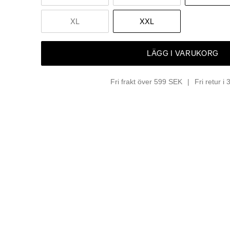
XL
XXL
LÄGG I VARUKORG
Fri frakt över 599 SEK
Fri retur i