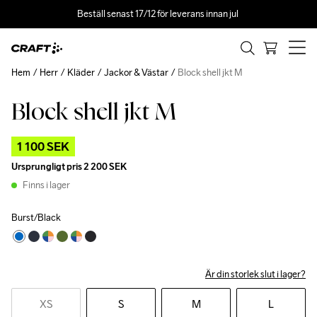
Beställ senast 17/12 för leverans innan jul 
Hem
Herr
Kläder
Jackor & Västar
Block shell jkt M
Block shell jkt M
Outlet
1 100 SEK
Ursprungligt pris
2 200 SEK
Finns i lager
Burst/Black
Är din storlek slut i lager?
XS
S
M
L