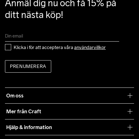
Anmäl dig nu och få 15% på 
ditt nästa köp!
Klicka i för att acceptera våra 
användarvillkor
PRENUMERERA
Om oss
Vår filosofi
Mer från Craft
Craft Care Guide
Hjälp & information
Teamwear
Kundtjänst