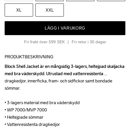
XL
XXL
LÄGG I VARUKORG
Fri frakt över 599 SEK
Fri retur i 30 dagar
PRODUKTBESKRIVNING
Block Shell Jacket är en mångsidig 3-lagers, heltejpad skaljacka 
Block Shell Jacket är en mångsidig 3-lagers, heltejpad skaljacka 
med bra väderskydd. Utrustad med vattenresistenta 
med bra väderskydd. Utrustad med vattenresistenta 
dragkedjor, innerficka, fram- och sidfickor samt bondade 
dragkedjor, innerficka, fram- och sidfickor samt bondade 
sömmar.

sömmar.

• 3-lagers material med bra väderskydd

• 3-lagers material med bra väderskydd

• WP 7000/MVP 7000

• WP 7000/MVP 7000

• Heltejpade sömmar

• Heltejpade sömmar

• Vattenresistenta dragkedjor 

• Vattenresistenta dragkedjor 
